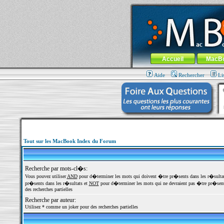
MacBook-fr.com : 100% Apple... 100% nom
Aller au contenu
-
Aller au menu 
Menu général
Accueil
MacB
Aide
Rechercher
Li
Tout sur les MacBook Index du Forum
Recherche par mots-cl�s:
Vous pouvez utiliser
AND
pour d�terminer les mots qui doivent �tre pr�sents dans les r�sulta
pr�sents dans les r�sultats et
NOT
pour d�terminer les mots qui ne devraient pas �tre pr�sents
des recherches partielles
Recherche par auteur:
Utilisez * comme un joker pour des recherches partielles