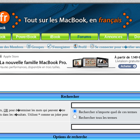
ade !
général
-
Aller au menu de la rubrique
ook
PowerBook
iBook
Forums
Annonces
Do
ste des Membres
Groupes
S'enregistrer
Profil
Se connecter pour v�rifier se
Rechercher
ts,
OR
pour d�terminer les mots qui peuvent �tre
Rechercher n'importe quel de ces termes
 dans les r�sultats. Utilisez * comme un joker pour
Rechercher tous les termes
Options de recherche