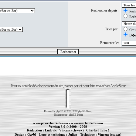
Rechercher depuis:
Reche
Reche
Trier par:
Crois
D�cr
Retourner les
Pour soutenir le développement du site, passez par ici pour faire vos achats AppleStore
Powered by
phpBB
© 2001, 2002 phpBB Group
Traduction par :
phpBB-fr.com
www.powerbook-fr.com
-
www.macbook-fr.com
Version 3.0 © 2000 - 2009
Rédaction :
Ludovic
|
Vincent (ch-vox)
|
Charles
|
Taho !
Design :
Ga�l
- Logo et technique :
Julien
- Technique :
Vincent (ctacat)