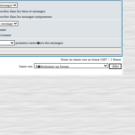
rcher dans les titres et messages
rcher dans les messages uniquement
sant
oissant
premiers caract�res des messages
Toutes les heures sont au format GMT + 2 Heures
Sauter vers: