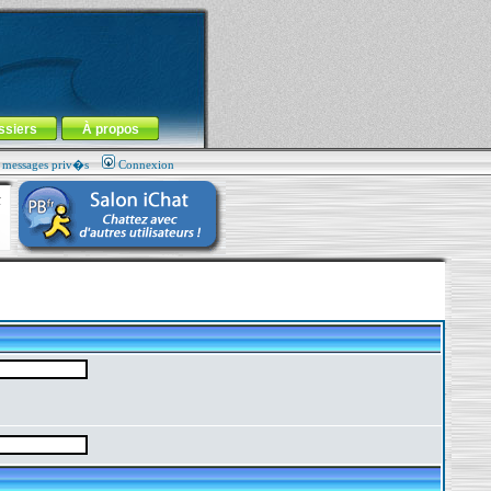
ssiers
À propos
s messages priv�s
Connexion