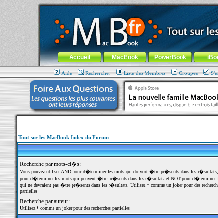
MacBook-fr.com : 100% Apple... 100% nomade !
Aller au contenu
-
Aller au menu général
-
Aller au menu de la
Menu général
Accueil
MacBook
PowerBook
iBo
Aide
Rechercher
Liste des Membres
Groupes
S'e
Tout sur les MacBook Index du Forum
Recherche par mots-cl�s:
Vous pouvez utiliser
AND
pour d�terminer les mots qui doivent �tre pr�sents dans les r�sultats
pour d�terminer les mots qui peuvent �tre pr�sents dans les r�sultats et
NOT
pour d�terminer l
qui ne devraient pas �tre pr�sents dans les r�sultats. Utilisez * comme un joker pour des recherch
partielles
Recherche par auteur:
Utilisez * comme un joker pour des recherches partielles