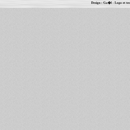
Design :
Ga�l
- Logo et te
Informations :
PowerBook
-
MacBook Pro
-
i