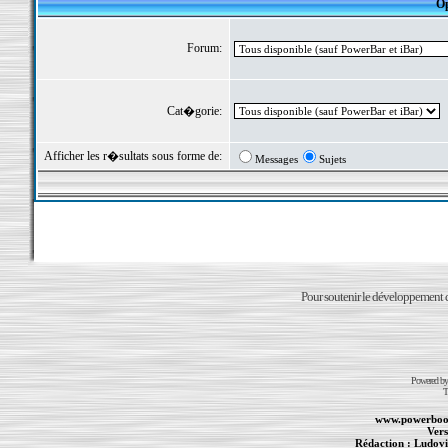
Op
Forum:
Cat�gorie:
Afficher les r�sultats sous forme de:
Messages
Sujets
Pour soutenir le développement du
Powered b
T
www.powerboo
Vers
Rédaction :
Ludovi