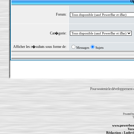
Op
Forum:
Cat�gorie:
Afficher les r�sultats sous forme de:
Messages
Sujets
Pour soutenir le développement du
Powered b
T
www.powerboo
Vers
Rédaction :
Ludovi