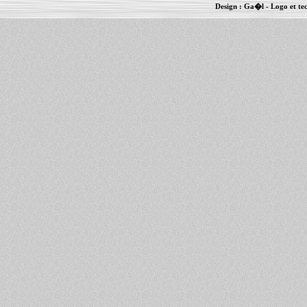
Design :
Ga�l
- Logo et te
Informations :
PowerBook
-
MacBook Pro
-
i