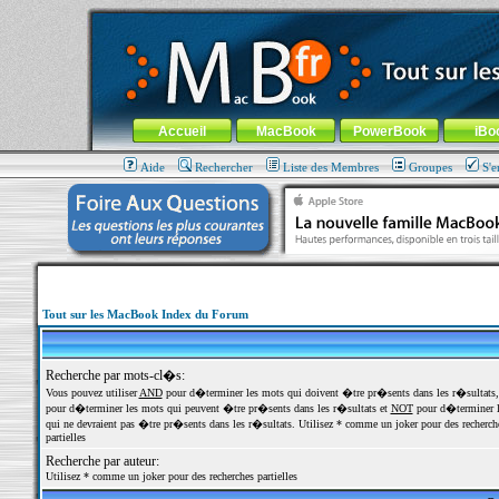
MacBook-fr.com : 100% Apple... 100% nomade !
Aller au contenu
-
Aller au menu général
-
Aller au menu de la
Menu général
Accueil
MacBook
PowerBook
iBo
Aide
Rechercher
Liste des Membres
Groupes
S'e
Tout sur les MacBook Index du Forum
Recherche par mots-cl�s:
Vous pouvez utiliser
AND
pour d�terminer les mots qui doivent �tre pr�sents dans les r�sultats
pour d�terminer les mots qui peuvent �tre pr�sents dans les r�sultats et
NOT
pour d�terminer l
qui ne devraient pas �tre pr�sents dans les r�sultats. Utilisez * comme un joker pour des recherch
partielles
Recherche par auteur:
Utilisez * comme un joker pour des recherches partielles