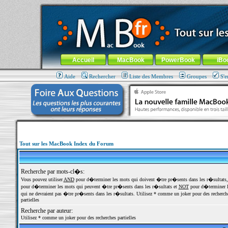
MacBook-fr.com : 100% Apple... 100% nomade !
Aller au contenu
-
Aller au menu général
-
Aller au menu de la
Menu général
Accueil
MacBook
PowerBook
iBo
Aide
Rechercher
Liste des Membres
Groupes
S'e
Tout sur les MacBook Index du Forum
Recherche par mots-cl�s:
Vous pouvez utiliser
AND
pour d�terminer les mots qui doivent �tre pr�sents dans les r�sultats
pour d�terminer les mots qui peuvent �tre pr�sents dans les r�sultats et
NOT
pour d�terminer l
qui ne devraient pas �tre pr�sents dans les r�sultats. Utilisez * comme un joker pour des recherch
partielles
Recherche par auteur:
Utilisez * comme un joker pour des recherches partielles