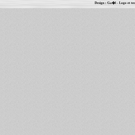
Design :
Ga�l
- Logo et te
Informations :
PowerBook
-
MacBook Pro
-
i