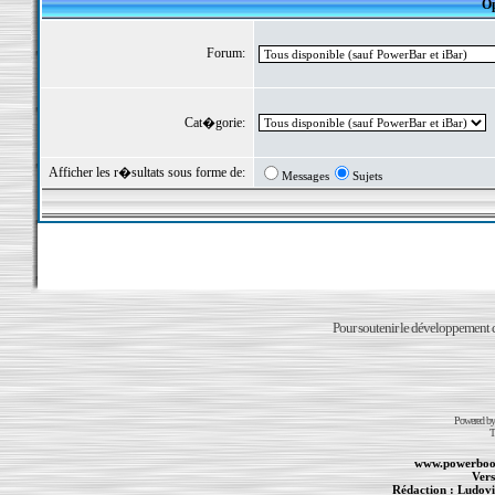
Op
Forum:
Cat�gorie:
Afficher les r�sultats sous forme de:
Messages
Sujets
Pour soutenir le développement du
Powered b
T
www.powerboo
Vers
Rédaction :
Ludovi