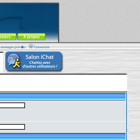
ssiers
À propos
s messages priv�s
Connexion