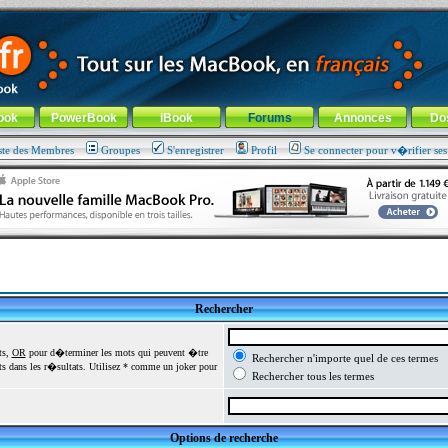
ade !
général
-
Aller au menu de la rubrique
ook
PowerBook
iBook
Forums
Annonces
Do
ste des Membres
Groupes
S'enregistrer
Profil
Se connecter pour v�rifier se
Rechercher
ts,
OR
pour d�terminer les mots qui peuvent �tre
Rechercher n'importe quel de ces termes
 dans les r�sultats. Utilisez * comme un joker pour
Rechercher tous les termes
Options de recherche