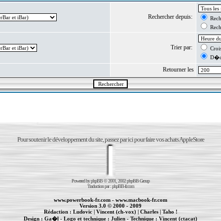
Rechercher depuis:
Reche
Reche
Trier par:
Crois
D�cr
Retourner les
Pour soutenir le développement du site, passez par ici pour faire vos achats AppleStore
Powered by
phpBB
© 2001, 2002 phpBB Group
Traduction par :
phpBB-fr.com
www.powerbook-fr.com
-
www.macbook-fr.com
Version 3.0 © 2000 - 2009
Rédaction :
Ludovic
|
Vincent (ch-vox)
|
Charles
|
Taho !
Design :
Ga�l
- Logo et technique :
Julien
- Technique :
Vincent (ctacat)