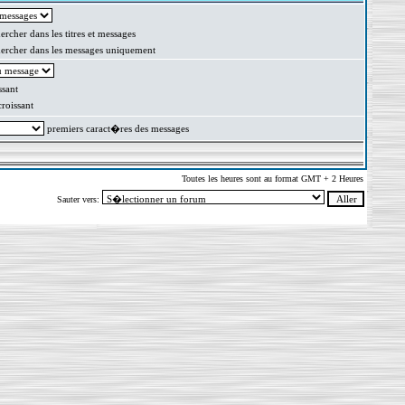
rcher dans les titres et messages
rcher dans les messages uniquement
sant
oissant
premiers caract�res des messages
Toutes les heures sont au format GMT + 2 Heures
Sauter vers: