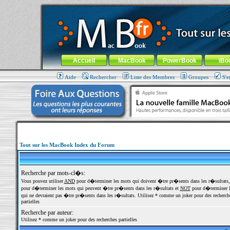
MacBook-fr.com : 100% Apple... 100% nomade !
Aller au contenu
-
Aller au menu général
-
Aller au menu de la
Menu général
Accueil
MacBook
PowerBook
iBo
Aide
Rechercher
Liste des Membres
Groupes
S'e
Tout sur les MacBook Index du Forum
Recherche par mots-cl�s:
Vous pouvez utiliser
AND
pour d�terminer les mots qui doivent �tre pr�sents dans les r�sultats
pour d�terminer les mots qui peuvent �tre pr�sents dans les r�sultats et
NOT
pour d�terminer l
qui ne devraient pas �tre pr�sents dans les r�sultats. Utilisez * comme un joker pour des recherch
partielles
Recherche par auteur:
Utilisez * comme un joker pour des recherches partielles