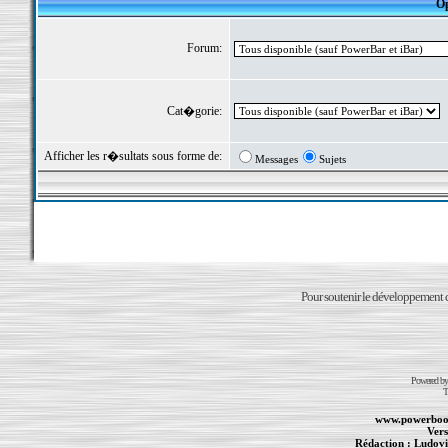
Op
Forum:
Cat�gorie:
Afficher les r�sultats sous forme de:
Messages
Sujets
Pour soutenir le développement du
Powered b
T
www.powerboo
Vers
Rédaction :
Ludovi