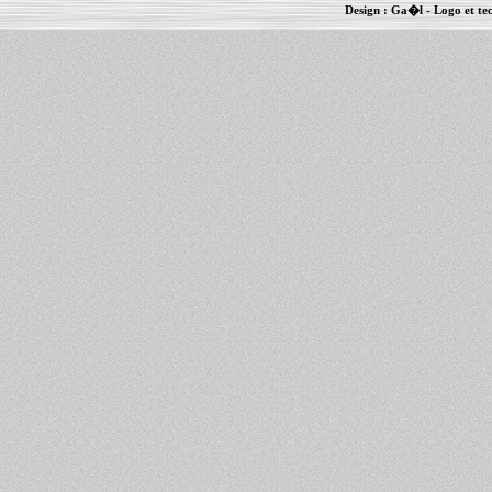
Design :
Ga�l
- Logo et te
Informations :
PowerBook
-
MacBook Pro
-
i