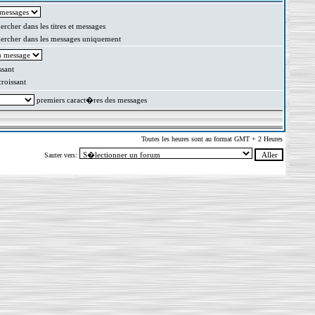
rcher dans les titres et messages
rcher dans les messages uniquement
sant
oissant
premiers caract�res des messages
Toutes les heures sont au format GMT + 2 Heures
Sauter vers: