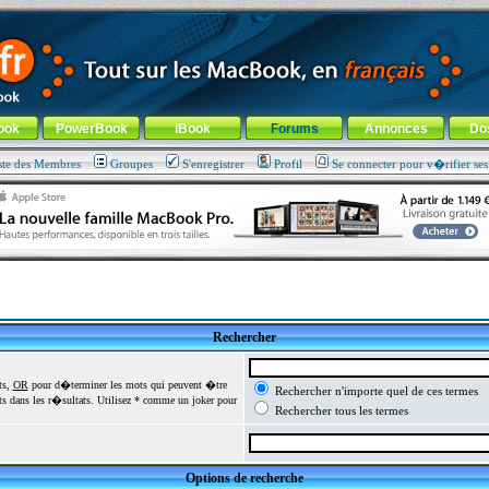
ade !
général
-
Aller au menu de la rubrique
ook
PowerBook
iBook
Forums
Annonces
Do
ste des Membres
Groupes
S'enregistrer
Profil
Se connecter pour v�rifier se
Rechercher
ts,
OR
pour d�terminer les mots qui peuvent �tre
Rechercher n'importe quel de ces termes
 dans les r�sultats. Utilisez * comme un joker pour
Rechercher tous les termes
Options de recherche