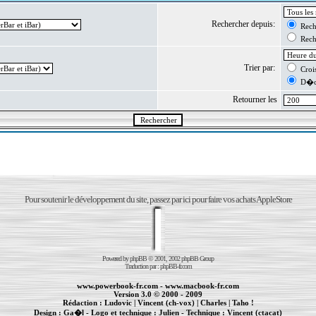
Rechercher depuis:
Reche
Reche
Trier par:
Crois
D�cr
Retourner les
Pour soutenir le développement du site, passez par ici pour faire vos achats AppleStore
Powered by
phpBB
© 2001, 2002 phpBB Group
Traduction par :
phpBB-fr.com
www.powerbook-fr.com
-
www.macbook-fr.com
Version 3.0 © 2000 - 2009
Rédaction :
Ludovic
|
Vincent (ch-vox)
|
Charles
|
Taho !
Design :
Ga�l
- Logo et technique :
Julien
- Technique :
Vincent (ctacat)