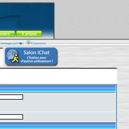
ssiers
À propos
s messages priv�s
Connexion