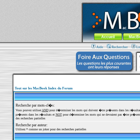
MacBook-fr.com : 100% Apple... 100% nom
Aller au contenu
-
Aller au menu 
Menu général
Accueil
MacB
Aide
Rechercher
Li
Tout sur les MacBook Index du Forum
Recherche par mots-cl�s:
Vous pouvez utiliser
AND
pour d�terminer les mots qui doivent �tre pr�sents dans les r�sulta
pr�sents dans les r�sultats et
NOT
pour d�terminer les mots qui ne devraient pas �tre pr�sents
des recherches partielles
Recherche par auteur:
Utilisez * comme un joker pour des recherches partielles