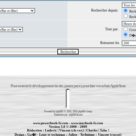
Rechercher depuis:
Reche
Reche
Trier par:
Crois
D�cr
Retourner les
Pour soutenir le développement du site, passez par ici pour faire vos achats AppleStore
Powered by
phpBB
© 2001, 2002 phpBB Group
Traduction par :
phpBB-fr.com
www.powerbook-fr.com
-
www.macbook-fr.com
Version 3.0 © 2000 - 2009
Rédaction :
Ludovic
|
Vincent (ch-vox)
|
Charles
|
Taho !
Design :
Ga�l
- Logo et technique :
Julien
- Technique :
Vincent (ctacat)