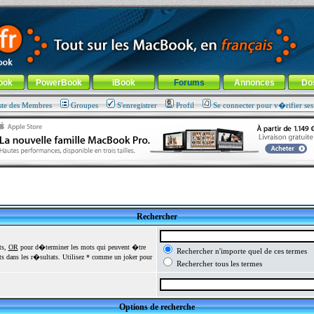
ade !
général
-
Aller au menu de la rubrique
ook
PowerBook
iBook
Forums
Annonces
Do
ste des Membres
Groupes
S'enregistrer
Profil
Se connecter pour v�rifier se
Rechercher
ts,
OR
pour d�terminer les mots qui peuvent �tre
Rechercher n'importe quel de ces termes
 dans les r�sultats. Utilisez * comme un joker pour
Rechercher tous les termes
Options de recherche