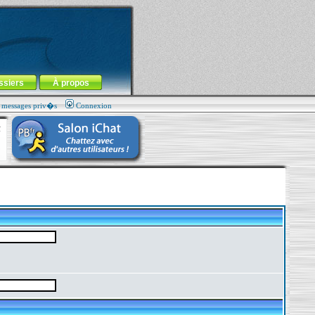
ssiers
À propos
s messages priv�s
Connexion