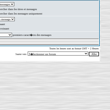
rcher dans les titres et messages
rcher dans les messages uniquement
sant
oissant
premiers caract�res des messages
Toutes les heures sont au format GMT + 2 Heures
Sauter vers: