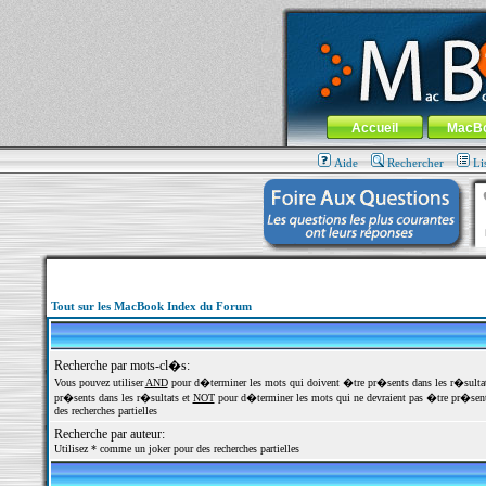
MacBook-fr.com : 100% Apple... 100% nom
Aller au contenu
-
Aller au menu 
Menu général
Accueil
MacB
Aide
Rechercher
Li
Tout sur les MacBook Index du Forum
Recherche par mots-cl�s:
Vous pouvez utiliser
AND
pour d�terminer les mots qui doivent �tre pr�sents dans les r�sulta
pr�sents dans les r�sultats et
NOT
pour d�terminer les mots qui ne devraient pas �tre pr�sents
des recherches partielles
Recherche par auteur:
Utilisez * comme un joker pour des recherches partielles