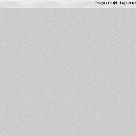
Design :
Ga�l
- Logo et te
Informations :
PowerBook
-
MacBook Pro
-
i