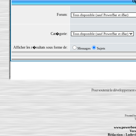
Op
Forum:
Cat�gorie:
Afficher les r�sultats sous forme de:
Messages
Sujets
Pour soutenir le développement du
Powered b
T
www.powerboo
Vers
Rédaction :
Ludovi