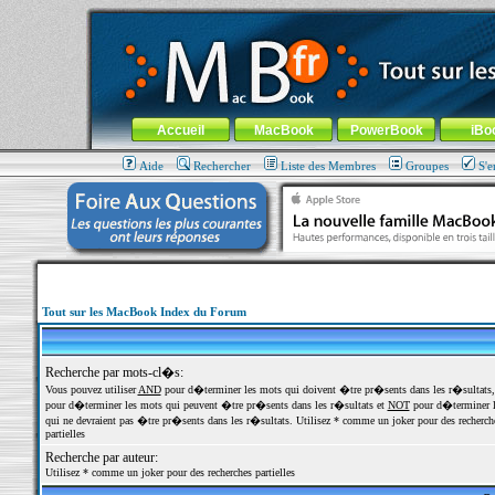
MacBook-fr.com : 100% Apple... 100% nomade !
Aller au contenu
-
Aller au menu général
-
Aller au menu de la
Menu général
Accueil
MacBook
PowerBook
iBo
Aide
Rechercher
Liste des Membres
Groupes
S'e
Tout sur les MacBook Index du Forum
Recherche par mots-cl�s:
Vous pouvez utiliser
AND
pour d�terminer les mots qui doivent �tre pr�sents dans les r�sultats
pour d�terminer les mots qui peuvent �tre pr�sents dans les r�sultats et
NOT
pour d�terminer l
qui ne devraient pas �tre pr�sents dans les r�sultats. Utilisez * comme un joker pour des recherch
partielles
Recherche par auteur:
Utilisez * comme un joker pour des recherches partielles