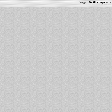
Design :
Ga�l
- Logo et te
Informations :
PowerBook
-
MacBook Pro
-
i