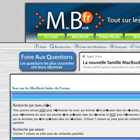
MacBook-fr.com : 100% Apple... 100% nomade !
Aller au contenu
-
Aller au menu général
-
Aller au menu de la
Menu général
Accueil
MacBook
PowerBook
iBo
Aide
Rechercher
Liste des Membres
Groupes
S'e
Tout sur les MacBook Index du Forum
Recherche par mots-cl�s:
Vous pouvez utiliser
AND
pour d�terminer les mots qui doivent �tre pr�sents dans les r�sultats
pour d�terminer les mots qui peuvent �tre pr�sents dans les r�sultats et
NOT
pour d�terminer l
qui ne devraient pas �tre pr�sents dans les r�sultats. Utilisez * comme un joker pour des recherch
partielles
Recherche par auteur:
Utilisez * comme un joker pour des recherches partielles