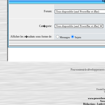
Op
Forum:
Cat�gorie:
Afficher les r�sultats sous forme de:
Messages
Sujets
Pour soutenir le développement du
Powered b
T
www.powerboo
Vers
Rédaction :
Ludovi