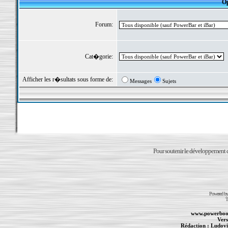
Op
Forum:
Cat�gorie:
Afficher les r�sultats sous forme de:
Messages
Sujets
Pour soutenir le développement du
Powered b
T
www.powerboo
Vers
Rédaction :
Ludovi