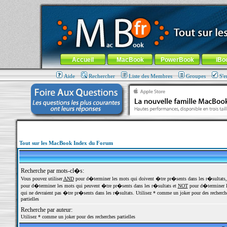
MacBook-fr.com : 100% Apple... 100% nomade !
Aller au contenu
-
Aller au menu général
-
Aller au menu de la
Menu général
Accueil
MacBook
PowerBook
iBo
Aide
Rechercher
Liste des Membres
Groupes
S'e
Tout sur les MacBook Index du Forum
Recherche par mots-cl�s:
Vous pouvez utiliser
AND
pour d�terminer les mots qui doivent �tre pr�sents dans les r�sultats
pour d�terminer les mots qui peuvent �tre pr�sents dans les r�sultats et
NOT
pour d�terminer l
qui ne devraient pas �tre pr�sents dans les r�sultats. Utilisez * comme un joker pour des recherch
partielles
Recherche par auteur:
Utilisez * comme un joker pour des recherches partielles