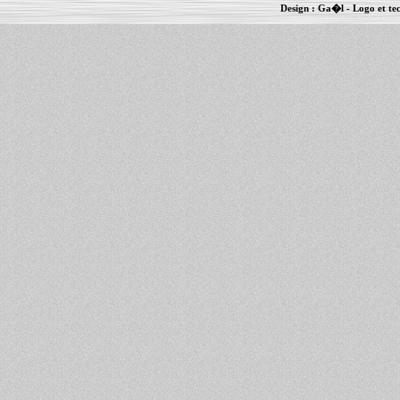
Design :
Ga�l
- Logo et te
Informations :
PowerBook
-
MacBook Pro
-
i