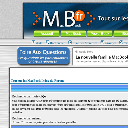
MacBook-fr.com : 100% Apple... 100% nomade !
Aller au contenu
-
Aller au menu général
-
Aller au menu de la
Menu général
Accueil
MacBook
PowerBook
iBo
Aide
Rechercher
Liste des Membres
Groupes
S'e
Tout sur les MacBook Index du Forum
Recherche par mots-cl�s:
Vous pouvez utiliser
AND
pour d�terminer les mots qui doivent �tre pr�sents dans les r�sultats
pour d�terminer les mots qui peuvent �tre pr�sents dans les r�sultats et
NOT
pour d�terminer l
qui ne devraient pas �tre pr�sents dans les r�sultats. Utilisez * comme un joker pour des recherch
partielles
Recherche par auteur:
Utilisez * comme un joker pour des recherches partielles