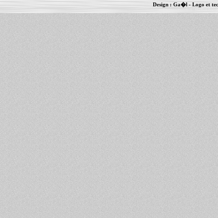
Design :
Ga�l
- Logo et te
Informations :
PowerBook
-
MacBook Pro
-
i