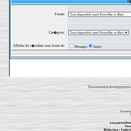
Op
Forum:
Cat�gorie:
Afficher les r�sultats sous forme de:
Messages
Sujets
Pour soutenir le développement du
Powered b
T
www.powerboo
Vers
Rédaction :
Ludovi