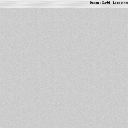
Design :
Ga�l
- Logo et te
Informations :
PowerBook
-
MacBook Pro
-
i