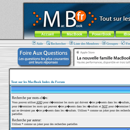
MacBook-fr.com : 100% Apple... 100% nomade !
Aller au contenu
-
Aller au menu général
-
Aller au menu de la
Menu général
Accueil
MacBook
PowerBook
iBo
Aide
Rechercher
Liste des Membres
Groupes
S'e
Tout sur les MacBook Index du Forum
Recherche par mots-cl�s:
Vous pouvez utiliser
AND
pour d�terminer les mots qui doivent �tre pr�sents dans les r�sultats
pour d�terminer les mots qui peuvent �tre pr�sents dans les r�sultats et
NOT
pour d�terminer l
qui ne devraient pas �tre pr�sents dans les r�sultats. Utilisez * comme un joker pour des recherch
partielles
Recherche par auteur:
Utilisez * comme un joker pour des recherches partielles