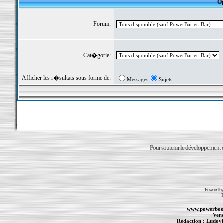
Op
Forum:
Cat�gorie:
Afficher les r�sultats sous forme de:
Messages
Sujets
Pour soutenir le développement du
Powered b
T
www.powerboo
Vers
Rédaction :
Ludovi