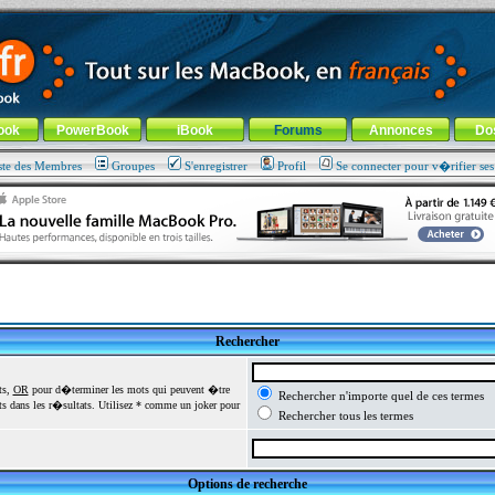
ade !
général
-
Aller au menu de la rubrique
ook
PowerBook
iBook
Forums
Annonces
Do
ste des Membres
Groupes
S'enregistrer
Profil
Se connecter pour v�rifier se
Rechercher
ts,
OR
pour d�terminer les mots qui peuvent �tre
Rechercher n'importe quel de ces termes
 dans les r�sultats. Utilisez * comme un joker pour
Rechercher tous les termes
Options de recherche