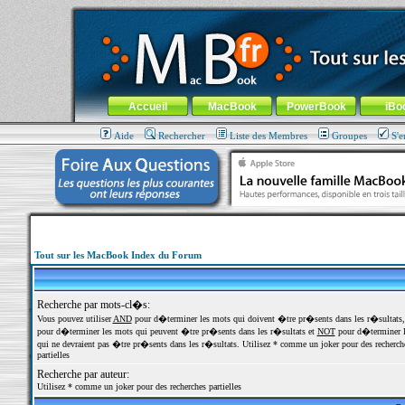
MacBook-fr.com : 100% Apple... 100% nomade !
Aller au contenu
-
Aller au menu général
-
Aller au menu de la
Menu général
Accueil
MacBook
PowerBook
iBo
Aide
Rechercher
Liste des Membres
Groupes
S'e
Tout sur les MacBook Index du Forum
Recherche par mots-cl�s:
Vous pouvez utiliser
AND
pour d�terminer les mots qui doivent �tre pr�sents dans les r�sultats
pour d�terminer les mots qui peuvent �tre pr�sents dans les r�sultats et
NOT
pour d�terminer l
qui ne devraient pas �tre pr�sents dans les r�sultats. Utilisez * comme un joker pour des recherch
partielles
Recherche par auteur:
Utilisez * comme un joker pour des recherches partielles