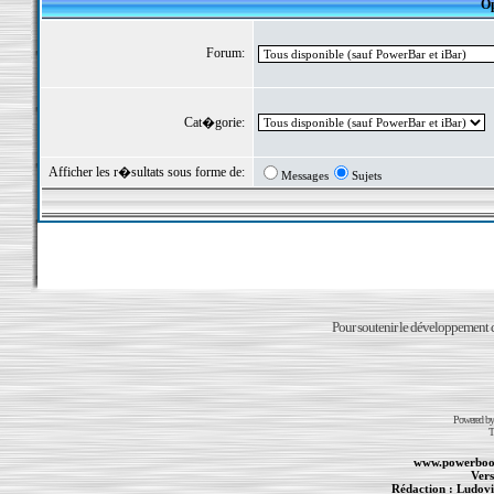
Op
Forum:
Cat�gorie:
Afficher les r�sultats sous forme de:
Messages
Sujets
Pour soutenir le développement du
Powered b
T
www.powerboo
Vers
Rédaction :
Ludovi