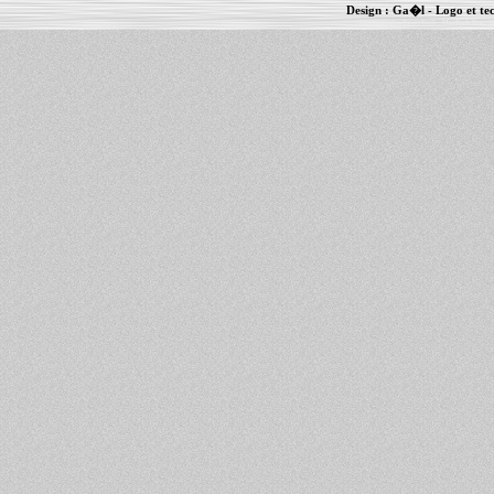
Design :
Ga�l
- Logo et te
Informations :
PowerBook
-
MacBook Pro
-
i