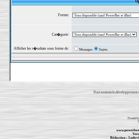
Op
Forum:
Cat�gorie:
Afficher les r�sultats sous forme de:
Messages
Sujets
Pour soutenir le développement du
Powered b
T
www.powerboo
Vers
Rédaction :
Ludovi