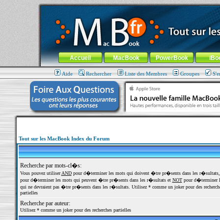
MacBook-fr.com : 100% Apple... 100% nomade !
Aller au contenu
-
Aller au menu général
-
Aller au menu de la
Menu général
Accueil
MacBook
PowerBook
iBo
Aide
Rechercher
Liste des Membres
Groupes
S'e
Tout sur les MacBook Index du Forum
Recherche par mots-cl�s:
Vous pouvez utiliser
AND
pour d�terminer les mots qui doivent �tre pr�sents dans les r�sultats
pour d�terminer les mots qui peuvent �tre pr�sents dans les r�sultats et
NOT
pour d�terminer l
qui ne devraient pas �tre pr�sents dans les r�sultats. Utilisez * comme un joker pour des recherch
partielles
Recherche par auteur:
Utilisez * comme un joker pour des recherches partielles