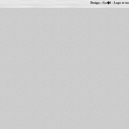
Design :
Ga�l
- Logo et te
Informations :
PowerBook
-
MacBook Pro
-
i