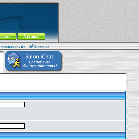
ssiers
À propos
s messages priv�s
Connexion