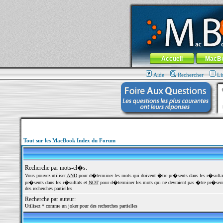
MacBook-fr.com : 100% Apple... 100% nom
Aller au contenu
-
Aller au menu 
Menu général
Accueil
MacB
Aide
Rechercher
Li
Tout sur les MacBook Index du Forum
Recherche par mots-cl�s:
Vous pouvez utiliser
AND
pour d�terminer les mots qui doivent �tre pr�sents dans les r�sulta
pr�sents dans les r�sultats et
NOT
pour d�terminer les mots qui ne devraient pas �tre pr�sents
des recherches partielles
Recherche par auteur:
Utilisez * comme un joker pour des recherches partielles