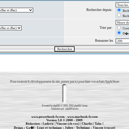
Rechercher depuis:
Reche
Reche
Trier par:
Crois
D�cr
Retourner les
Pour soutenir le développement du site, passez par ici pour faire vos achats AppleStore
Powered by
phpBB
© 2001, 2002 phpBB Group
Traduction par :
phpBB-fr.com
www.powerbook-fr.com
-
www.macbook-fr.com
Version 3.0 © 2000 - 2009
Rédaction :
Ludovic
|
Vincent (ch-vox)
|
Charles
|
Taho !
Design :
Ga�l
- Logo et technique :
Julien
- Technique :
Vincent (ctacat)