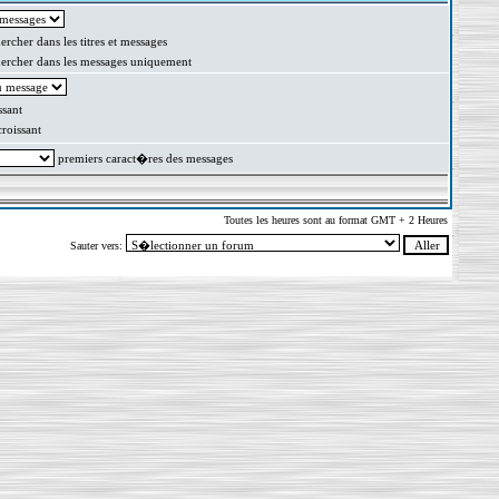
rcher dans les titres et messages
rcher dans les messages uniquement
sant
oissant
premiers caract�res des messages
Toutes les heures sont au format GMT + 2 Heures
Sauter vers: