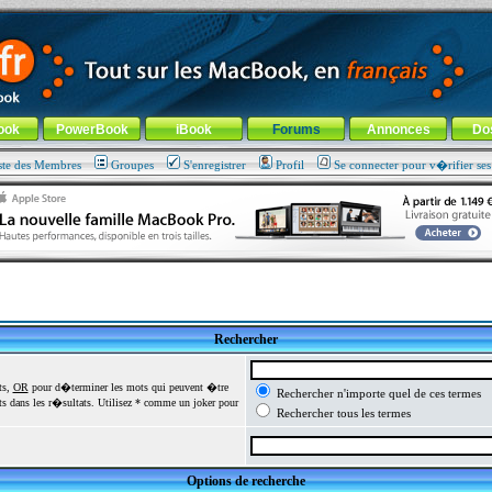
ade !
général
-
Aller au menu de la rubrique
ook
PowerBook
iBook
Forums
Annonces
Do
ste des Membres
Groupes
S'enregistrer
Profil
Se connecter pour v�rifier se
Rechercher
ts,
OR
pour d�terminer les mots qui peuvent �tre
Rechercher n'importe quel de ces termes
 dans les r�sultats. Utilisez * comme un joker pour
Rechercher tous les termes
Options de recherche