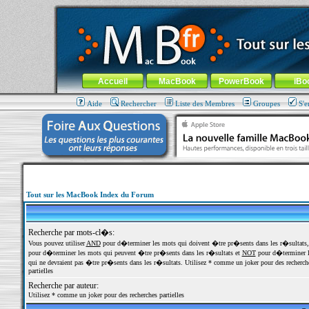
MacBook-fr.com : 100% Apple... 100% nomade !
Aller au contenu
-
Aller au menu général
-
Aller au menu de la
Menu général
Accueil
MacBook
PowerBook
iBo
Aide
Rechercher
Liste des Membres
Groupes
S'e
Tout sur les MacBook Index du Forum
Recherche par mots-cl�s:
Vous pouvez utiliser
AND
pour d�terminer les mots qui doivent �tre pr�sents dans les r�sultats
pour d�terminer les mots qui peuvent �tre pr�sents dans les r�sultats et
NOT
pour d�terminer l
qui ne devraient pas �tre pr�sents dans les r�sultats. Utilisez * comme un joker pour des recherch
partielles
Recherche par auteur:
Utilisez * comme un joker pour des recherches partielles