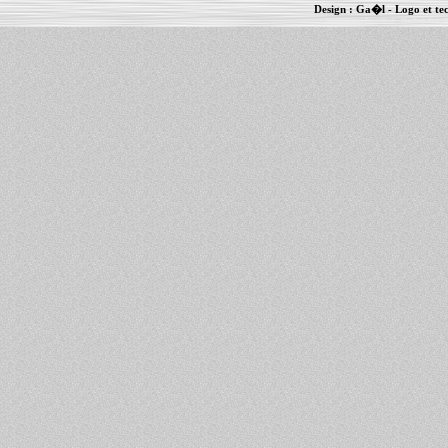
Design :
Ga�l
- Logo et te
Informations :
PowerBook
-
MacBook Pro
-
i