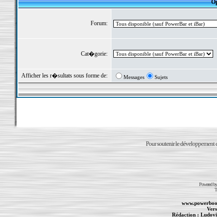
Op
Forum:
Cat�gorie:
Afficher les r�sultats sous forme de:
Messages
Sujets
Pour soutenir le développement du
Powered b
T
www.powerboo
Vers
Rédaction :
Ludovi