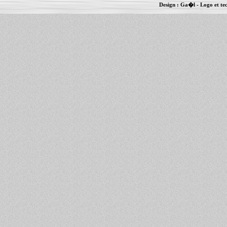
Design :
Ga�l
- Logo et te
Informations :
PowerBook
-
MacBook Pro
-
i