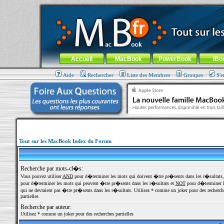
MacBook-fr.com : 100% Apple... 100% nomade !
Aller au contenu
-
Aller au menu général
-
Aller au menu de la
Menu général
Accueil
MacBook
PowerBook
iBo
Aide
Rechercher
Liste des Membres
Groupes
S'e
Tout sur les MacBook Index du Forum
Recherche par mots-cl�s:
Vous pouvez utiliser
AND
pour d�terminer les mots qui doivent �tre pr�sents dans les r�sultats
pour d�terminer les mots qui peuvent �tre pr�sents dans les r�sultats et
NOT
pour d�terminer l
qui ne devraient pas �tre pr�sents dans les r�sultats. Utilisez * comme un joker pour des recherch
partielles
Recherche par auteur:
Utilisez * comme un joker pour des recherches partielles