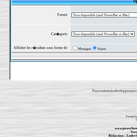
Op
Forum:
Cat�gorie:
Afficher les r�sultats sous forme de:
Messages
Sujets
Pour soutenir le développement du
Powered b
T
www.powerboo
Vers
Rédaction :
Ludovi