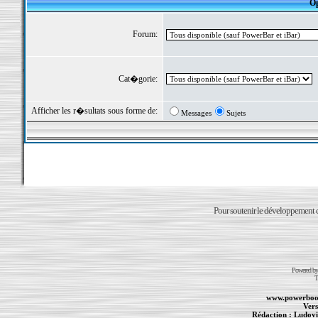
Op
Forum:
Cat�gorie:
Afficher les r�sultats sous forme de:
Messages
Sujets
Pour soutenir le développement du
Powered b
T
www.powerboo
Vers
Rédaction :
Ludovi