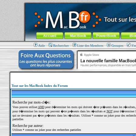
MacBook-fr.com : 100% Apple... 100% nomade !
Aller au contenu
-
Aller au menu général
-
Aller au menu de la
Menu général
Accueil
MacBook
PowerBook
iBo
Aide
Rechercher
Liste des Membres
Groupes
S'e
Tout sur les MacBook Index du Forum
Recherche par mots-cl�s:
Vous pouvez utiliser
AND
pour d�terminer les mots qui doivent �tre pr�sents dans les r�sultats
pour d�terminer les mots qui peuvent �tre pr�sents dans les r�sultats et
NOT
pour d�terminer l
qui ne devraient pas �tre pr�sents dans les r�sultats. Utilisez * comme un joker pour des recherch
partielles
Recherche par auteur:
Utilisez * comme un joker pour des recherches partielles