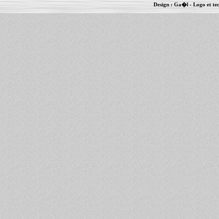
Design :
Ga�l
- Logo et te
Informations :
PowerBook
-
MacBook Pro
-
i