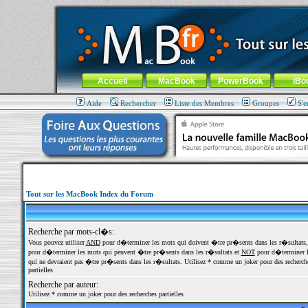
MacBook-fr.com : 100% Apple... 100% nomade !
Aller au contenu
-
Aller au menu général
-
Aller au menu de la
Menu général
Accueil
MacBook
PowerBook
iBo
Aide
Rechercher
Liste des Membres
Groupes
S'e
Tout sur les MacBook Index du Forum
Recherche par mots-cl�s:
Vous pouvez utiliser
AND
pour d�terminer les mots qui doivent �tre pr�sents dans les r�sultats
pour d�terminer les mots qui peuvent �tre pr�sents dans les r�sultats et
NOT
pour d�terminer l
qui ne devraient pas �tre pr�sents dans les r�sultats. Utilisez * comme un joker pour des recherch
partielles
Recherche par auteur:
Utilisez * comme un joker pour des recherches partielles