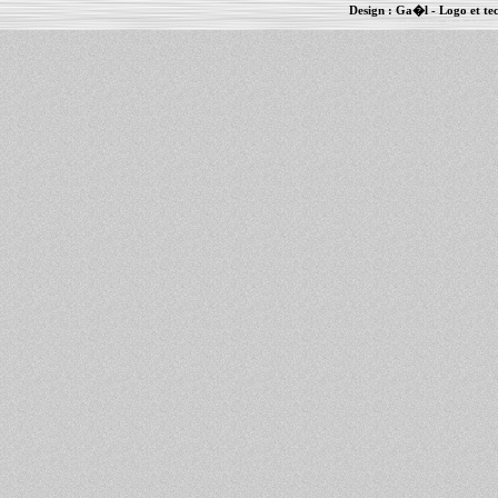
Design :
Ga�l
- Logo et te
Informations :
PowerBook
-
MacBook Pro
-
i