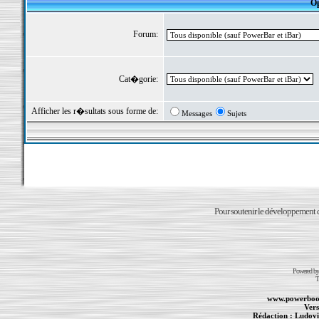
Op
Forum:
Cat�gorie:
Afficher les r�sultats sous forme de:
Messages
Sujets
Pour soutenir le développement du
Powered b
T
www.powerboo
Vers
Rédaction :
Ludovi