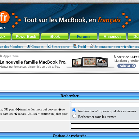
ade !
général
-
Aller au menu de la rubrique
ook
PowerBook
iBook
Forums
Annonces
Do
ste des Membres
Groupes
S'enregistrer
Profil
Se connecter pour v�rifier se
Rechercher
ts,
OR
pour d�terminer les mots qui peuvent �tre
Rechercher n'importe quel de ces termes
 dans les r�sultats. Utilisez * comme un joker pour
Rechercher tous les termes
Options de recherche