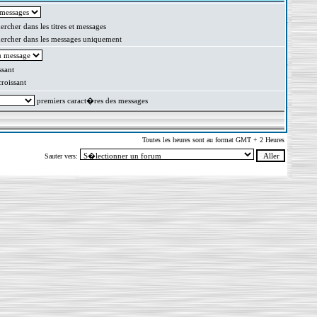
rcher dans les titres et messages
rcher dans les messages uniquement
sant
oissant
premiers caract�res des messages
Toutes les heures sont au format GMT + 2 Heures
Sauter vers: