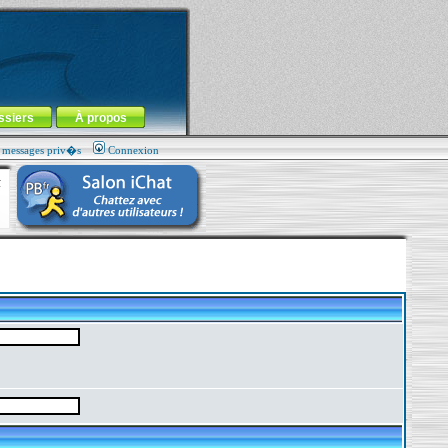
ssiers
À propos
s messages priv�s
Connexion