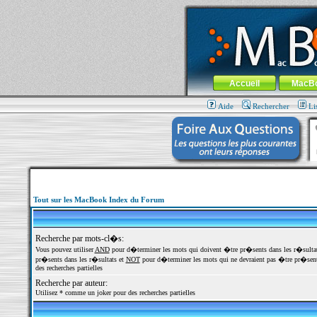
MacBook-fr.com : 100% Apple... 100% nom
Aller au contenu
-
Aller au menu 
Menu général
Accueil
MacB
Aide
Rechercher
Li
Tout sur les MacBook Index du Forum
Recherche par mots-cl�s:
Vous pouvez utiliser
AND
pour d�terminer les mots qui doivent �tre pr�sents dans les r�sulta
pr�sents dans les r�sultats et
NOT
pour d�terminer les mots qui ne devraient pas �tre pr�sents
des recherches partielles
Recherche par auteur:
Utilisez * comme un joker pour des recherches partielles