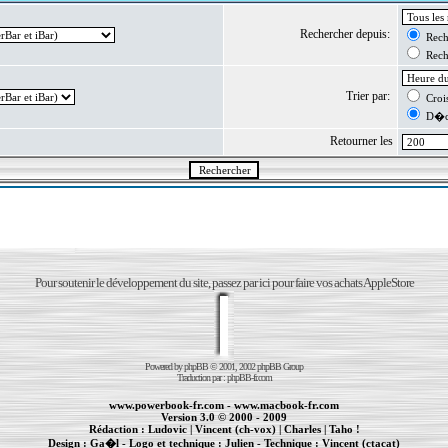
Rechercher depuis:
Reche
Reche
Trier par:
Crois
D�cr
Retourner les
Pour soutenir le développement du site, passez par ici pour faire vos achats AppleStore
Powered by
phpBB
© 2001, 2002 phpBB Group
Traduction par :
phpBB-fr.com
www.powerbook-fr.com
-
www.macbook-fr.com
Version 3.0 © 2000 - 2009
Rédaction :
Ludovic
|
Vincent (ch-vox)
|
Charles
|
Taho !
Design :
Ga�l
- Logo et technique :
Julien
- Technique :
Vincent (ctacat)