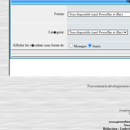
Op
Forum:
Cat�gorie:
Afficher les r�sultats sous forme de:
Messages
Sujets
Pour soutenir le développement du
Powered b
T
www.powerboo
Vers
Rédaction :
Ludovi