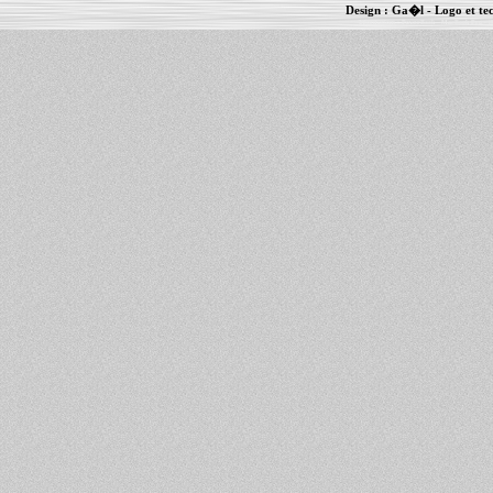
Design :
Ga�l
- Logo et te
Informations :
PowerBook
-
MacBook Pro
-
i