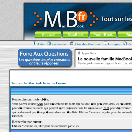
MacBook-fr.com : 100% Apple... 100% nomade !
Aller au contenu
-
Aller au menu général
-
Aller au menu de la
Menu général
Accueil
MacBook
PowerBook
iBo
Aide
Rechercher
Liste des Membres
Groupes
S'e
Tout sur les MacBook Index du Forum
Recherche par mots-cl�s:
Vous pouvez utiliser
AND
pour d�terminer les mots qui doivent �tre pr�sents dans les r�sultats
pour d�terminer les mots qui peuvent �tre pr�sents dans les r�sultats et
NOT
pour d�terminer l
qui ne devraient pas �tre pr�sents dans les r�sultats. Utilisez * comme un joker pour des recherch
partielles
Recherche par auteur:
Utilisez * comme un joker pour des recherches partielles