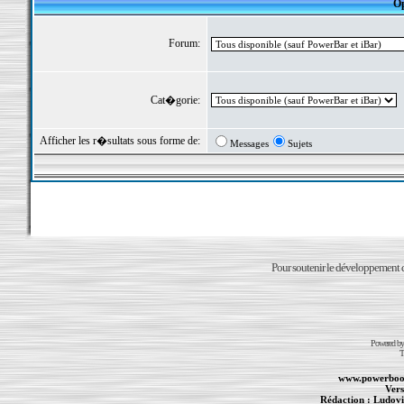
Op
Forum:
Cat�gorie:
Afficher les r�sultats sous forme de:
Messages
Sujets
Pour soutenir le développement du
Powered b
T
www.powerboo
Vers
Rédaction :
Ludovi