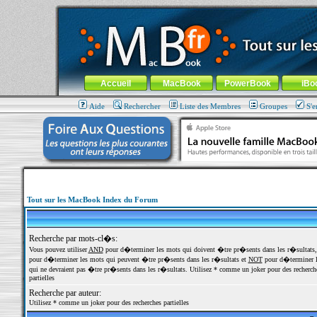
MacBook-fr.com : 100% Apple... 100% nomade !
Aller au contenu
-
Aller au menu général
-
Aller au menu de la
Menu général
Accueil
MacBook
PowerBook
iBo
Aide
Rechercher
Liste des Membres
Groupes
S'e
Tout sur les MacBook Index du Forum
Recherche par mots-cl�s:
Vous pouvez utiliser
AND
pour d�terminer les mots qui doivent �tre pr�sents dans les r�sultats
pour d�terminer les mots qui peuvent �tre pr�sents dans les r�sultats et
NOT
pour d�terminer l
qui ne devraient pas �tre pr�sents dans les r�sultats. Utilisez * comme un joker pour des recherch
partielles
Recherche par auteur:
Utilisez * comme un joker pour des recherches partielles