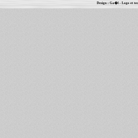
Design :
Ga�l
- Logo et te
Informations :
PowerBook
-
MacBook Pro
-
i