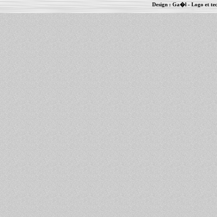
Design :
Ga�l
- Logo et te
Informations :
PowerBook
-
MacBook Pro
-
i