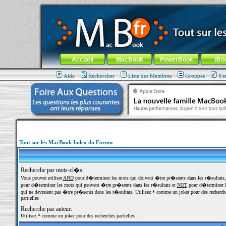
MacBook-fr.com : 100% Apple... 100% nomade !
Aller au contenu
-
Aller au menu général
-
Aller au menu de la
Menu général
Accueil
MacBook
PowerBook
iBo
Aide
Rechercher
Liste des Membres
Groupes
S'e
Tout sur les MacBook Index du Forum
Recherche par mots-cl�s:
Vous pouvez utiliser
AND
pour d�terminer les mots qui doivent �tre pr�sents dans les r�sultats
pour d�terminer les mots qui peuvent �tre pr�sents dans les r�sultats et
NOT
pour d�terminer l
qui ne devraient pas �tre pr�sents dans les r�sultats. Utilisez * comme un joker pour des recherch
partielles
Recherche par auteur:
Utilisez * comme un joker pour des recherches partielles