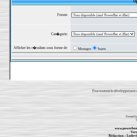
Op
Forum:
Cat�gorie:
Afficher les r�sultats sous forme de:
Messages
Sujets
Pour soutenir le développement du
Powered b
T
www.powerboo
Vers
Rédaction :
Ludovi