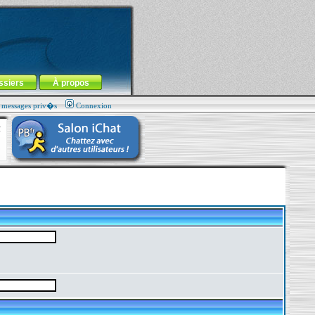
ssiers
À propos
s messages priv�s
Connexion