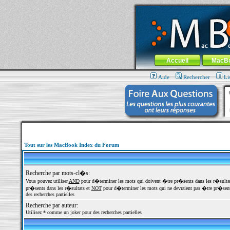
MacBook-fr.com : 100% Apple... 100% nom
Aller au contenu
-
Aller au menu 
Menu général
Accueil
MacB
Aide
Rechercher
Li
Tout sur les MacBook Index du Forum
Recherche par mots-cl�s:
Vous pouvez utiliser
AND
pour d�terminer les mots qui doivent �tre pr�sents dans les r�sulta
pr�sents dans les r�sultats et
NOT
pour d�terminer les mots qui ne devraient pas �tre pr�sents
des recherches partielles
Recherche par auteur:
Utilisez * comme un joker pour des recherches partielles