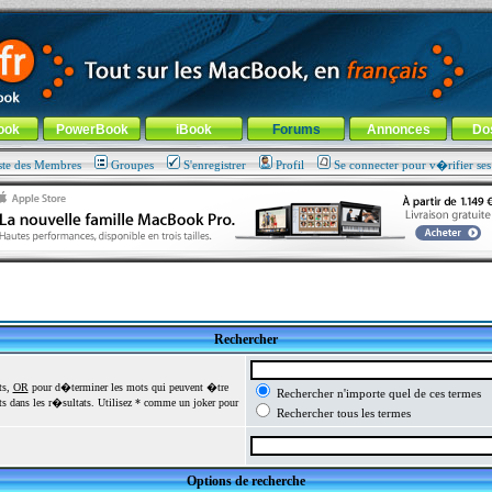
ade !
général
-
Aller au menu de la rubrique
ook
PowerBook
iBook
Forums
Annonces
Do
ste des Membres
Groupes
S'enregistrer
Profil
Se connecter pour v�rifier se
Rechercher
ts,
OR
pour d�terminer les mots qui peuvent �tre
Rechercher n'importe quel de ces termes
 dans les r�sultats. Utilisez * comme un joker pour
Rechercher tous les termes
Options de recherche