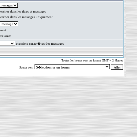
rcher dans les titres et messages
rcher dans les messages uniquement
sant
oissant
premiers caract�res des messages
Toutes les heures sont au format GMT + 2 Heures
Sauter vers: