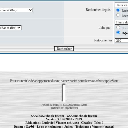
Rechercher depuis:
Reche
Reche
Trier par:
Crois
D�cr
Retourner les
Pour soutenir le développement du site, passez par ici pour faire vos achats AppleStore
Powered by
phpBB
© 2001, 2002 phpBB Group
Traduction par :
phpBB-fr.com
www.powerbook-fr.com
-
www.macbook-fr.com
Version 3.0 © 2000 - 2009
Rédaction :
Ludovic
|
Vincent (ch-vox)
|
Charles
|
Taho !
Design :
Ga�l
- Logo et technique :
Julien
- Technique :
Vincent (ctacat)