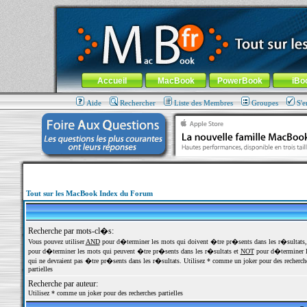
MacBook-fr.com : 100% Apple... 100% nomade !
Aller au contenu
-
Aller au menu général
-
Aller au menu de la
Menu général
Accueil
MacBook
PowerBook
iBo
Aide
Rechercher
Liste des Membres
Groupes
S'e
Tout sur les MacBook Index du Forum
Recherche par mots-cl�s:
Vous pouvez utiliser
AND
pour d�terminer les mots qui doivent �tre pr�sents dans les r�sultats
pour d�terminer les mots qui peuvent �tre pr�sents dans les r�sultats et
NOT
pour d�terminer l
qui ne devraient pas �tre pr�sents dans les r�sultats. Utilisez * comme un joker pour des recherch
partielles
Recherche par auteur:
Utilisez * comme un joker pour des recherches partielles