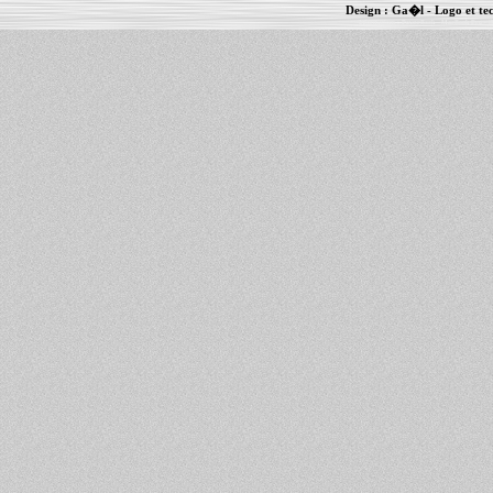
Design :
Ga�l
- Logo et te
Informations :
PowerBook
-
MacBook Pro
-
i