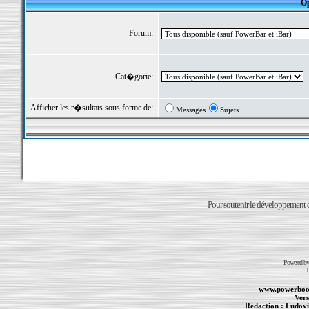
Op
Forum:
Cat�gorie:
Afficher les r�sultats sous forme de:
Messages
Sujets
Pour soutenir le développement du
Powered b
T
www.powerboo
Vers
Rédaction :
Ludovi