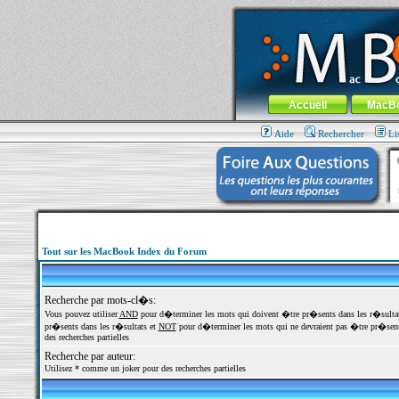
MacBook-fr.com : 100% Apple... 100% nom
Aller au contenu
-
Aller au menu 
Menu général
Accueil
MacB
Aide
Rechercher
Li
Tout sur les MacBook Index du Forum
Recherche par mots-cl�s:
Vous pouvez utiliser
AND
pour d�terminer les mots qui doivent �tre pr�sents dans les r�sulta
pr�sents dans les r�sultats et
NOT
pour d�terminer les mots qui ne devraient pas �tre pr�sents
des recherches partielles
Recherche par auteur:
Utilisez * comme un joker pour des recherches partielles