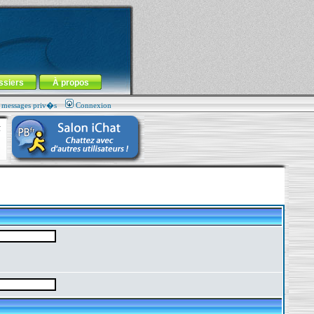
ssiers
À propos
s messages priv�s
Connexion