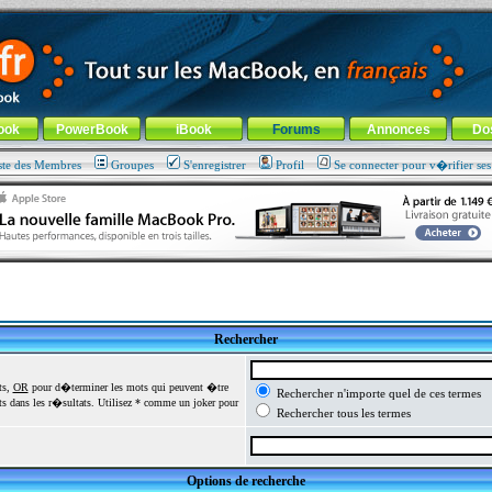
ade !
général
-
Aller au menu de la rubrique
ook
PowerBook
iBook
Forums
Annonces
Do
ste des Membres
Groupes
S'enregistrer
Profil
Se connecter pour v�rifier se
Rechercher
ts,
OR
pour d�terminer les mots qui peuvent �tre
Rechercher n'importe quel de ces termes
 dans les r�sultats. Utilisez * comme un joker pour
Rechercher tous les termes
Options de recherche