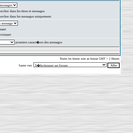
rcher dans les titres et messages
rcher dans les messages uniquement
sant
oissant
premiers caract�res des messages
Toutes les heures sont au format GMT + 2 Heures
Sauter vers: