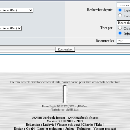
Rechercher depuis:
Reche
Reche
Trier par:
Crois
D�cr
Retourner les
Pour soutenir le développement du site, passez par ici pour faire vos achats AppleStore
Powered by
phpBB
© 2001, 2002 phpBB Group
Traduction par :
phpBB-fr.com
www.powerbook-fr.com
-
www.macbook-fr.com
Version 3.0 © 2000 - 2009
Rédaction :
Ludovic
|
Vincent (ch-vox)
|
Charles
|
Taho !
Design :
Ga�l
- Logo et technique :
Julien
- Technique :
Vincent (ctacat)