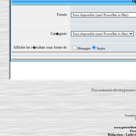
Op
Forum:
Cat�gorie:
Afficher les r�sultats sous forme de:
Messages
Sujets
Pour soutenir le développement du
Powered b
T
www.powerboo
Vers
Rédaction :
Ludovi