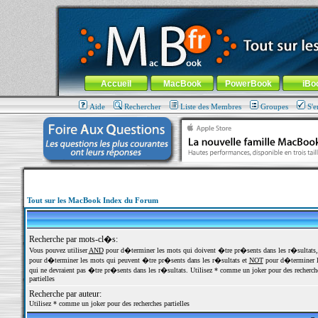
MacBook-fr.com : 100% Apple... 100% nomade !
Aller au contenu
-
Aller au menu général
-
Aller au menu de la
Menu général
Accueil
MacBook
PowerBook
iBo
Aide
Rechercher
Liste des Membres
Groupes
S'e
Tout sur les MacBook Index du Forum
Recherche par mots-cl�s:
Vous pouvez utiliser
AND
pour d�terminer les mots qui doivent �tre pr�sents dans les r�sultats
pour d�terminer les mots qui peuvent �tre pr�sents dans les r�sultats et
NOT
pour d�terminer l
qui ne devraient pas �tre pr�sents dans les r�sultats. Utilisez * comme un joker pour des recherch
partielles
Recherche par auteur:
Utilisez * comme un joker pour des recherches partielles