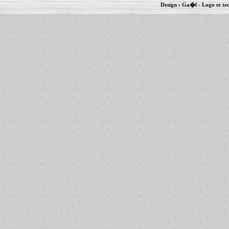
Design :
Ga�l
- Logo et te
Informations :
PowerBook
-
MacBook Pro
-
i