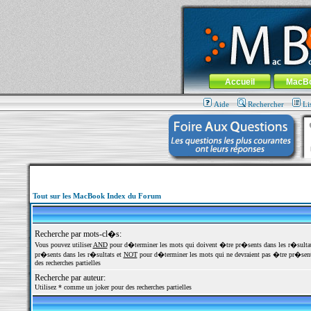
MacBook-fr.com : 100% Apple... 100% nom
Aller au contenu
-
Aller au menu 
Menu général
Accueil
MacB
Aide
Rechercher
Li
Tout sur les MacBook Index du Forum
Recherche par mots-cl�s:
Vous pouvez utiliser
AND
pour d�terminer les mots qui doivent �tre pr�sents dans les r�sulta
pr�sents dans les r�sultats et
NOT
pour d�terminer les mots qui ne devraient pas �tre pr�sents
des recherches partielles
Recherche par auteur:
Utilisez * comme un joker pour des recherches partielles