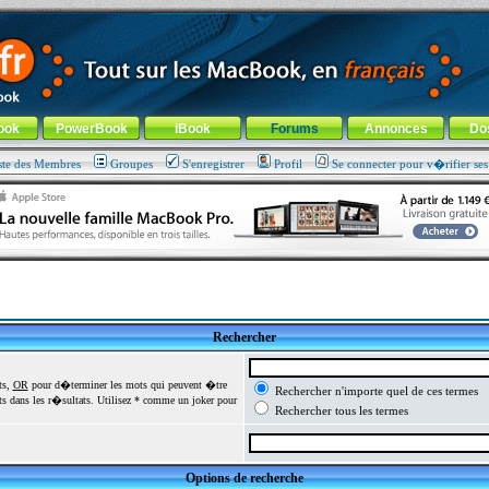
ade !
général
-
Aller au menu de la rubrique
ook
PowerBook
iBook
Forums
Annonces
Do
ste des Membres
Groupes
S'enregistrer
Profil
Se connecter pour v�rifier se
Rechercher
ts,
OR
pour d�terminer les mots qui peuvent �tre
Rechercher n'importe quel de ces termes
 dans les r�sultats. Utilisez * comme un joker pour
Rechercher tous les termes
Options de recherche