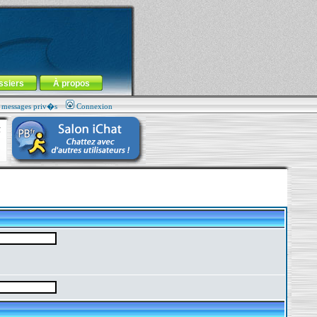
ssiers
À propos
s messages priv�s
Connexion