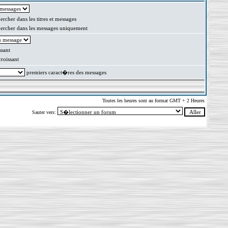
rcher dans les titres et messages
rcher dans les messages uniquement
sant
oissant
premiers caract�res des messages
Toutes les heures sont au format GMT + 2 Heures
Sauter vers: