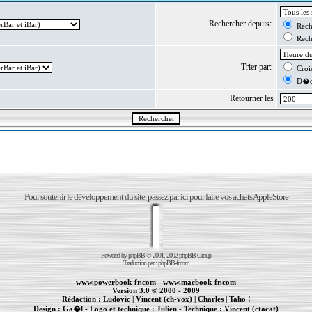
Rechercher depuis:
Reche
Reche
Trier par:
Crois
D�cr
Retourner les
Pour soutenir le développement du site, passez par ici pour faire vos achats AppleStore
Powered by
phpBB
© 2001, 2002 phpBB Group
Traduction par :
phpBB-fr.com
www.powerbook-fr.com
-
www.macbook-fr.com
Version 3.0 © 2000 - 2009
Rédaction :
Ludovic
|
Vincent (ch-vox)
|
Charles
|
Taho !
Design :
Ga�l
- Logo et technique :
Julien
- Technique :
Vincent (ctacat)