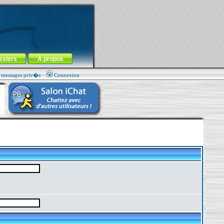
ssiers
À propos
s messages priv�s
Connexion