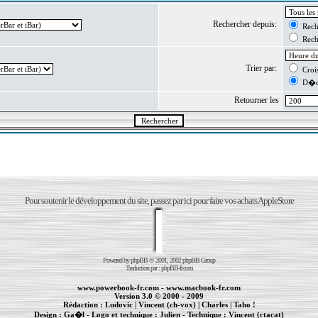
Rechercher depuis:
Reche
Reche
Trier par:
Crois
D�cr
Retourner les
Pour soutenir le développement du site, passez par ici pour faire vos achats AppleStore
Powered by
phpBB
© 2001, 2002 phpBB Group
Traduction par :
phpBB-fr.com
www.powerbook-fr.com
-
www.macbook-fr.com
Version 3.0 © 2000 - 2009
Rédaction :
Ludovic
|
Vincent (ch-vox)
|
Charles
|
Taho !
Design :
Ga�l
- Logo et technique :
Julien
- Technique :
Vincent (ctacat)