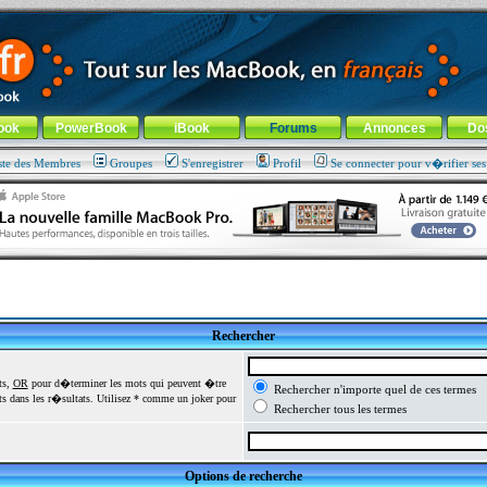
ade !
général
-
Aller au menu de la rubrique
ook
PowerBook
iBook
Forums
Annonces
Do
ste des Membres
Groupes
S'enregistrer
Profil
Se connecter pour v�rifier se
Rechercher
ts,
OR
pour d�terminer les mots qui peuvent �tre
Rechercher n'importe quel de ces termes
 dans les r�sultats. Utilisez * comme un joker pour
Rechercher tous les termes
Options de recherche