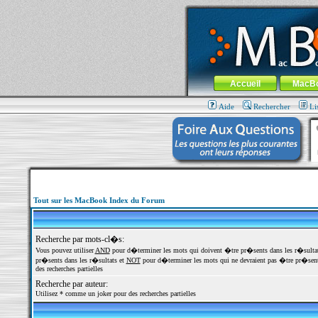
MacBook-fr.com : 100% Apple... 100% nom
Aller au contenu
-
Aller au menu 
Menu général
Accueil
MacB
Aide
Rechercher
Li
Tout sur les MacBook Index du Forum
Recherche par mots-cl�s:
Vous pouvez utiliser
AND
pour d�terminer les mots qui doivent �tre pr�sents dans les r�sulta
pr�sents dans les r�sultats et
NOT
pour d�terminer les mots qui ne devraient pas �tre pr�sents
des recherches partielles
Recherche par auteur:
Utilisez * comme un joker pour des recherches partielles