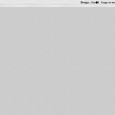
Design :
Ga�l
- Logo et te
Informations :
PowerBook
-
MacBook Pro
-
i