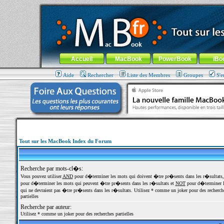
MacBook-fr.com : 100% Apple... 100% nomade !
Aller au contenu
-
Aller au menu général
-
Aller au menu de la
Menu général
Accueil
MacBook
PowerBook
iBo
Aide
Rechercher
Liste des Membres
Groupes
S'e
Tout sur les MacBook Index du Forum
Recherche par mots-cl�s:
Vous pouvez utiliser
AND
pour d�terminer les mots qui doivent �tre pr�sents dans les r�sultats
pour d�terminer les mots qui peuvent �tre pr�sents dans les r�sultats et
NOT
pour d�terminer l
qui ne devraient pas �tre pr�sents dans les r�sultats. Utilisez * comme un joker pour des recherch
partielles
Recherche par auteur:
Utilisez * comme un joker pour des recherches partielles