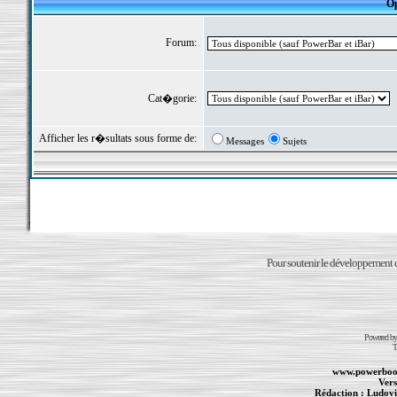
Op
Forum:
Cat�gorie:
Afficher les r�sultats sous forme de:
Messages
Sujets
Pour soutenir le développement du
Powered b
T
www.powerboo
Vers
Rédaction :
Ludovi