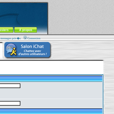
ssiers
À propos
s messages priv�s
Connexion