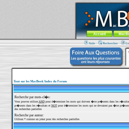
MacBook-fr.com : 100% Apple... 100% nom
Aller au contenu
-
Aller au menu 
Menu général
Accueil
MacB
Aide
Rechercher
Li
Tout sur les MacBook Index du Forum
Recherche par mots-cl�s:
Vous pouvez utiliser
AND
pour d�terminer les mots qui doivent �tre pr�sents dans les r�sulta
pr�sents dans les r�sultats et
NOT
pour d�terminer les mots qui ne devraient pas �tre pr�sents
des recherches partielles
Recherche par auteur:
Utilisez * comme un joker pour des recherches partielles