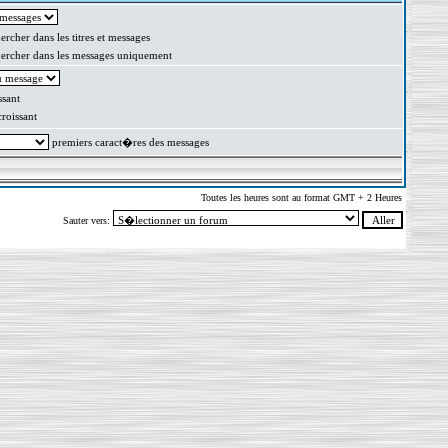
rcher dans les titres et messages
rcher dans les messages uniquement
sant
oissant
premiers caract�res des messages
Toutes les heures sont au format GMT + 2 Heures
Sauter vers: