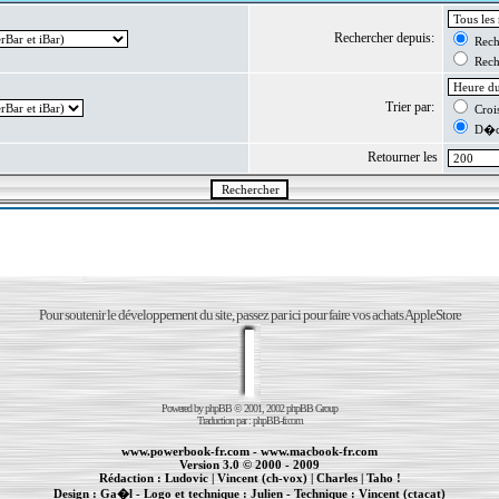
Rechercher depuis:
Reche
Reche
Trier par:
Crois
D�cr
Retourner les
Pour soutenir le développement du site, passez par ici pour faire vos achats AppleStore
Powered by
phpBB
© 2001, 2002 phpBB Group
Traduction par :
phpBB-fr.com
www.powerbook-fr.com
-
www.macbook-fr.com
Version 3.0 © 2000 - 2009
Rédaction :
Ludovic
|
Vincent (ch-vox)
|
Charles
|
Taho !
Design :
Ga�l
- Logo et technique :
Julien
- Technique :
Vincent (ctacat)