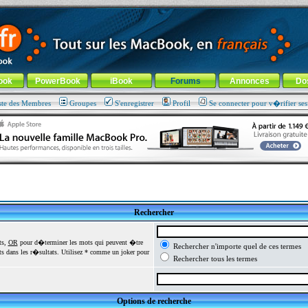
ade !
général
-
Aller au menu de la rubrique
ook
PowerBook
iBook
Forums
Annonces
Do
ste des Membres
Groupes
S'enregistrer
Profil
Se connecter pour v�rifier se
Rechercher
ts,
OR
pour d�terminer les mots qui peuvent �tre
Rechercher n'importe quel de ces termes
 dans les r�sultats. Utilisez * comme un joker pour
Rechercher tous les termes
Options de recherche