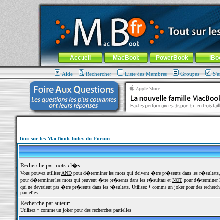
MacBook-fr.com : 100% Apple... 100% nomade !
Aller au contenu
-
Aller au menu général
-
Aller au menu de la
Menu général
Accueil
MacBook
PowerBook
iBo
Aide
Rechercher
Liste des Membres
Groupes
S'e
Tout sur les MacBook Index du Forum
Recherche par mots-cl�s:
Vous pouvez utiliser
AND
pour d�terminer les mots qui doivent �tre pr�sents dans les r�sultats
pour d�terminer les mots qui peuvent �tre pr�sents dans les r�sultats et
NOT
pour d�terminer l
qui ne devraient pas �tre pr�sents dans les r�sultats. Utilisez * comme un joker pour des recherch
partielles
Recherche par auteur:
Utilisez * comme un joker pour des recherches partielles