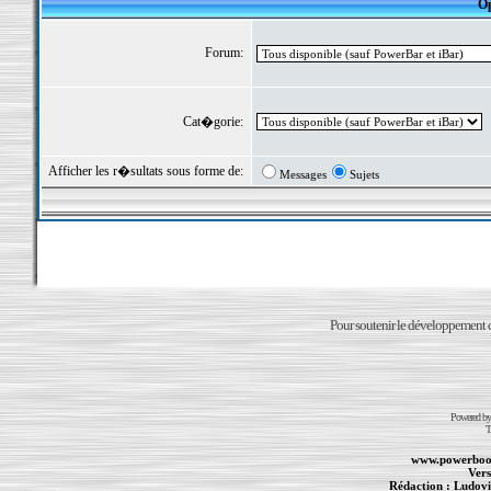
Op
Forum:
Cat�gorie:
Afficher les r�sultats sous forme de:
Messages
Sujets
Pour soutenir le développement du
Powered b
T
www.powerboo
Vers
Rédaction :
Ludovi