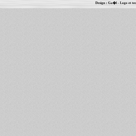
Design :
Ga�l
- Logo et te
Informations :
PowerBook
-
MacBook Pro
-
i