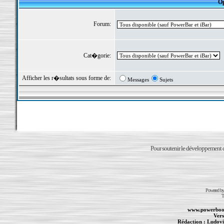
Op
Forum:
Cat�gorie:
Afficher les r�sultats sous forme de:
Messages
Sujets
Pour soutenir le développement du
Powered b
T
www.powerboo
Vers
Rédaction :
Ludovi