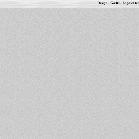
Design :
Ga�l
- Logo et te
Informations :
PowerBook
-
MacBook Pro
-
i