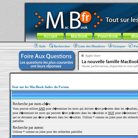
MacBook-fr.com : 100% Apple... 100% nomade !
Aller au contenu
-
Aller au menu général
-
Aller au menu de la
Menu général
Accueil
MacBook
PowerBook
iBo
Aide
Rechercher
Liste des Membres
Groupes
S'e
Tout sur les MacBook Index du Forum
Recherche par mots-cl�s:
Vous pouvez utiliser
AND
pour d�terminer les mots qui doivent �tre pr�sents dans les r�sultats
pour d�terminer les mots qui peuvent �tre pr�sents dans les r�sultats et
NOT
pour d�terminer l
qui ne devraient pas �tre pr�sents dans les r�sultats. Utilisez * comme un joker pour des recherch
partielles
Recherche par auteur:
Utilisez * comme un joker pour des recherches partielles