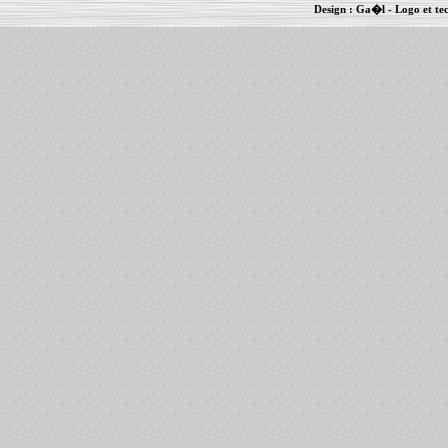
Design :
Ga�l
- Logo et te
Informations :
PowerBook
-
MacBook Pro
-
i