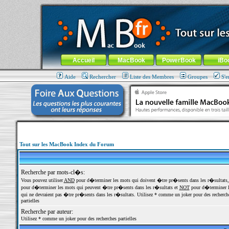
MacBook-fr.com : 100% Apple... 100% nomade !
Aller au contenu
-
Aller au menu général
-
Aller au menu de la
Menu général
Accueil
MacBook
PowerBook
iBo
Aide
Rechercher
Liste des Membres
Groupes
S'e
Tout sur les MacBook Index du Forum
Recherche par mots-cl�s:
Vous pouvez utiliser
AND
pour d�terminer les mots qui doivent �tre pr�sents dans les r�sultats
pour d�terminer les mots qui peuvent �tre pr�sents dans les r�sultats et
NOT
pour d�terminer l
qui ne devraient pas �tre pr�sents dans les r�sultats. Utilisez * comme un joker pour des recherch
partielles
Recherche par auteur:
Utilisez * comme un joker pour des recherches partielles