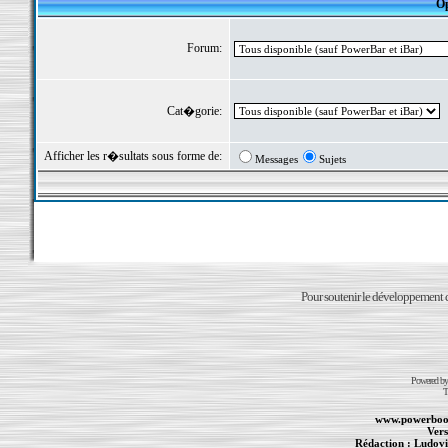
Op
Forum:
Cat�gorie:
Afficher les r�sultats sous forme de:
Messages
Sujets
Pour soutenir le développement du
Powered b
T
www.powerboo
Vers
Rédaction :
Ludovi