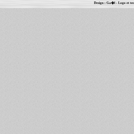
Design :
Ga�l
- Logo et te
Informations :
PowerBook
-
MacBook Pro
-
i