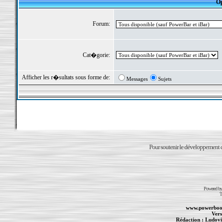
Op
Forum:
Cat�gorie:
Afficher les r�sultats sous forme de:
Messages
Sujets
Pour soutenir le développement du
Powered b
T
www.powerboo
Vers
Rédaction :
Ludovi