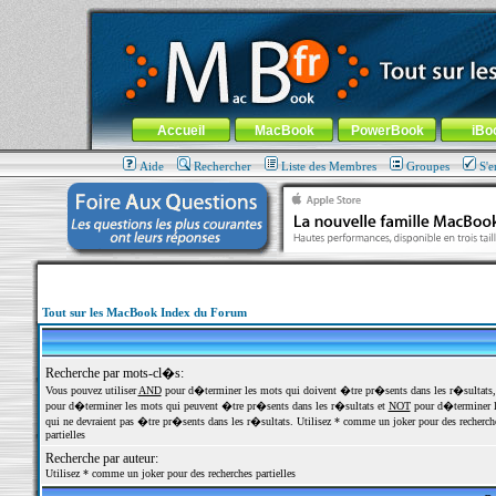
MacBook-fr.com : 100% Apple... 100% nomade !
Aller au contenu
-
Aller au menu général
-
Aller au menu de la
Menu général
Accueil
MacBook
PowerBook
iBo
Aide
Rechercher
Liste des Membres
Groupes
S'e
Tout sur les MacBook Index du Forum
Recherche par mots-cl�s:
Vous pouvez utiliser
AND
pour d�terminer les mots qui doivent �tre pr�sents dans les r�sultats
pour d�terminer les mots qui peuvent �tre pr�sents dans les r�sultats et
NOT
pour d�terminer l
qui ne devraient pas �tre pr�sents dans les r�sultats. Utilisez * comme un joker pour des recherch
partielles
Recherche par auteur:
Utilisez * comme un joker pour des recherches partielles