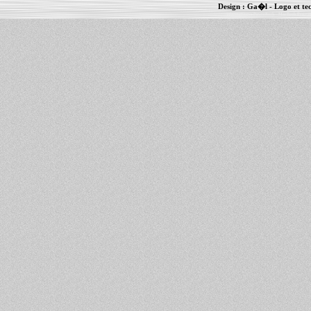
Design :
Ga�l
- Logo et te
Informations :
PowerBook
-
MacBook Pro
-
i