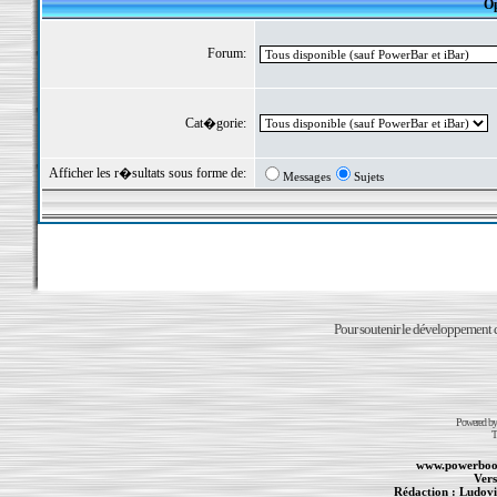
Op
Forum:
Cat�gorie:
Afficher les r�sultats sous forme de:
Messages
Sujets
Pour soutenir le développement du
Powered b
T
www.powerboo
Vers
Rédaction :
Ludovi