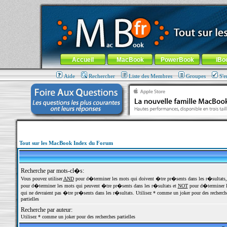
MacBook-fr.com : 100% Apple... 100% nomade !
Aller au contenu
-
Aller au menu général
-
Aller au menu de la
Menu général
Accueil
MacBook
PowerBook
iBo
Aide
Rechercher
Liste des Membres
Groupes
S'e
Tout sur les MacBook Index du Forum
Recherche par mots-cl�s:
Vous pouvez utiliser
AND
pour d�terminer les mots qui doivent �tre pr�sents dans les r�sultats
pour d�terminer les mots qui peuvent �tre pr�sents dans les r�sultats et
NOT
pour d�terminer l
qui ne devraient pas �tre pr�sents dans les r�sultats. Utilisez * comme un joker pour des recherch
partielles
Recherche par auteur:
Utilisez * comme un joker pour des recherches partielles