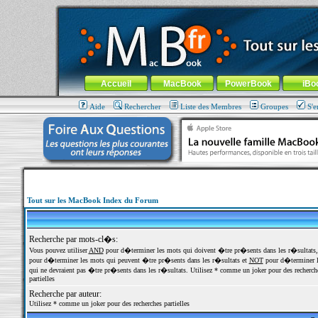
MacBook-fr.com : 100% Apple... 100% nomade !
Aller au contenu
-
Aller au menu général
-
Aller au menu de la
Menu général
Accueil
MacBook
PowerBook
iBo
Aide
Rechercher
Liste des Membres
Groupes
S'e
Tout sur les MacBook Index du Forum
Recherche par mots-cl�s:
Vous pouvez utiliser
AND
pour d�terminer les mots qui doivent �tre pr�sents dans les r�sultats
pour d�terminer les mots qui peuvent �tre pr�sents dans les r�sultats et
NOT
pour d�terminer l
qui ne devraient pas �tre pr�sents dans les r�sultats. Utilisez * comme un joker pour des recherch
partielles
Recherche par auteur:
Utilisez * comme un joker pour des recherches partielles