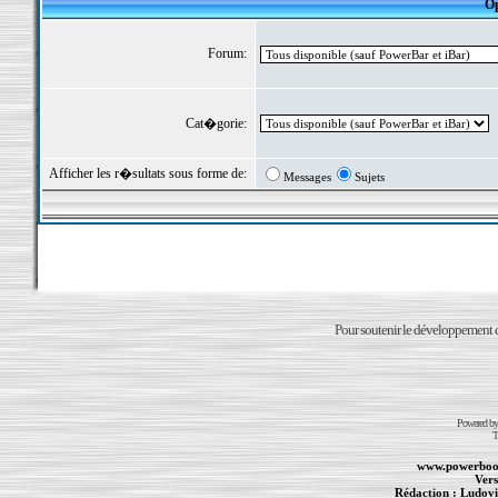
Op
Forum:
Cat�gorie:
Afficher les r�sultats sous forme de:
Messages
Sujets
Pour soutenir le développement du
Powered b
T
www.powerboo
Vers
Rédaction :
Ludovi