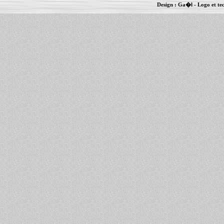
Design :
Ga�l
- Logo et te
Informations :
PowerBook
-
MacBook Pro
-
i