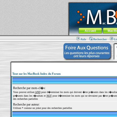
MacBook-fr.com : 100% Apple... 100% nom
Aller au contenu
-
Aller au menu 
Menu général
Accueil
MacB
Aide
Rechercher
Li
Tout sur les MacBook Index du Forum
Recherche par mots-cl�s:
Vous pouvez utiliser
AND
pour d�terminer les mots qui doivent �tre pr�sents dans les r�sulta
pr�sents dans les r�sultats et
NOT
pour d�terminer les mots qui ne devraient pas �tre pr�sents
des recherches partielles
Recherche par auteur:
Utilisez * comme un joker pour des recherches partielles