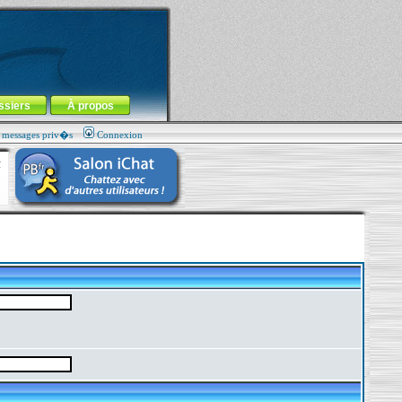
ssiers
À propos
s messages priv�s
Connexion