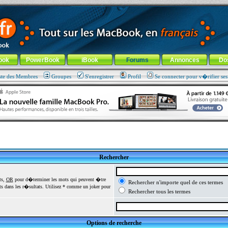
ade !
général
-
Aller au menu de la rubrique
ook
PowerBook
iBook
Forums
Annonces
Do
ste des Membres
Groupes
S'enregistrer
Profil
Se connecter pour v�rifier se
Rechercher
ts,
OR
pour d�terminer les mots qui peuvent �tre
Rechercher n'importe quel de ces termes
 dans les r�sultats. Utilisez * comme un joker pour
Rechercher tous les termes
Options de recherche