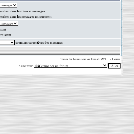
rcher dans les titres et messages
rcher dans les messages uniquement
sant
oissant
premiers caract�res des messages
Toutes les heures sont au format GMT + 2 Heures
Sauter vers: