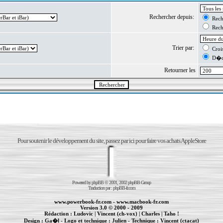
Rechercher depuis:
Reche
Reche
Trier par:
Crois
D�cr
Retourner les
Pour soutenir le développement du site, passez par ici pour faire vos achats AppleStore
Powered by
phpBB
© 2001, 2002 phpBB Group
Traduction par :
phpBB-fr.com
www.powerbook-fr.com
-
www.macbook-fr.com
Version 3.0 © 2000 - 2009
Rédaction :
Ludovic
|
Vincent (ch-vox)
|
Charles
|
Taho !
Design :
Ga�l
- Logo et technique :
Julien
- Technique :
Vincent (ctacat)