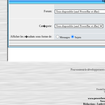
Op
Forum:
Cat�gorie:
Afficher les r�sultats sous forme de:
Messages
Sujets
Pour soutenir le développement du
Powered b
T
www.powerboo
Vers
Rédaction :
Ludovi