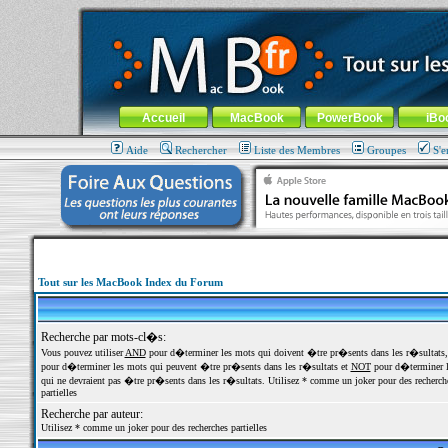
MacBook-fr.com : 100% Apple... 100% nomade !
Aller au contenu
-
Aller au menu général
-
Aller au menu de la
Menu général
Accueil
MacBook
PowerBook
iBo
Aide
Rechercher
Liste des Membres
Groupes
S'e
Tout sur les MacBook Index du Forum
Recherche par mots-cl�s:
Vous pouvez utiliser
AND
pour d�terminer les mots qui doivent �tre pr�sents dans les r�sultats
pour d�terminer les mots qui peuvent �tre pr�sents dans les r�sultats et
NOT
pour d�terminer l
qui ne devraient pas �tre pr�sents dans les r�sultats. Utilisez * comme un joker pour des recherch
partielles
Recherche par auteur:
Utilisez * comme un joker pour des recherches partielles