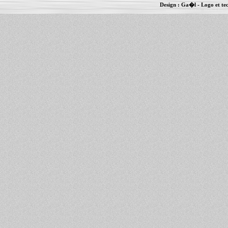
Design :
Ga�l
- Logo et te
Informations :
PowerBook
-
MacBook Pro
-
i