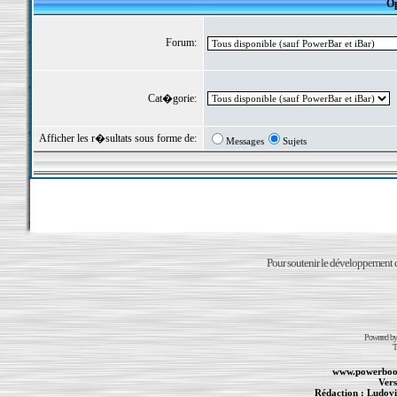
Op
Forum:
Cat�gorie:
Afficher les r�sultats sous forme de:
Messages
Sujets
Pour soutenir le développement du
Powered b
T
www.powerboo
Vers
Rédaction :
Ludovi