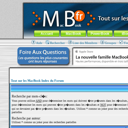
MacBook-fr.com : 100% Apple... 100% nomade !
Aller au contenu
-
Aller au menu général
-
Aller au menu de la
Menu général
Accueil
MacBook
PowerBook
iBo
Aide
Rechercher
Liste des Membres
Groupes
S'e
Tout sur les MacBook Index du Forum
Recherche par mots-cl�s:
Vous pouvez utiliser
AND
pour d�terminer les mots qui doivent �tre pr�sents dans les r�sultats
pour d�terminer les mots qui peuvent �tre pr�sents dans les r�sultats et
NOT
pour d�terminer l
qui ne devraient pas �tre pr�sents dans les r�sultats. Utilisez * comme un joker pour des recherch
partielles
Recherche par auteur:
Utilisez * comme un joker pour des recherches partielles