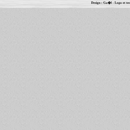
Design :
Ga�l
- Logo et te
Informations :
PowerBook
-
MacBook Pro
-
i