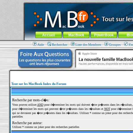
MacBook-fr.com : 100% Apple... 100% nomade !
Aller au contenu
-
Aller au menu général
-
Aller au menu de la
Menu général
Accueil
MacBook
PowerBook
iBo
Aide
Rechercher
Liste des Membres
Groupes
S'e
Tout sur les MacBook Index du Forum
Recherche par mots-cl�s:
Vous pouvez utiliser
AND
pour d�terminer les mots qui doivent �tre pr�sents dans les r�sultats
pour d�terminer les mots qui peuvent �tre pr�sents dans les r�sultats et
NOT
pour d�terminer l
qui ne devraient pas �tre pr�sents dans les r�sultats. Utilisez * comme un joker pour des recherch
partielles
Recherche par auteur:
Utilisez * comme un joker pour des recherches partielles