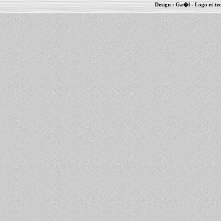
Design :
Ga�l
- Logo et te
Informations :
PowerBook
-
MacBook Pro
-
i