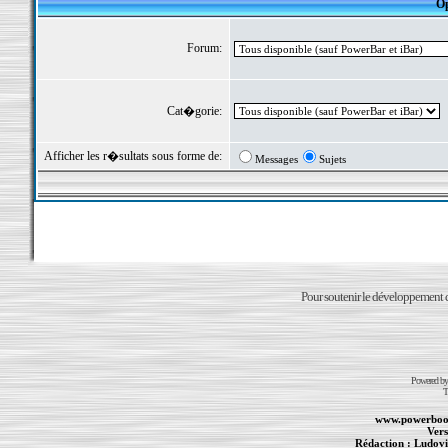
Op
Forum:
Cat�gorie:
Afficher les r�sultats sous forme de:
Messages
Sujets
Pour soutenir le développement du
Powered b
T
www.powerboo
Vers
Rédaction :
Ludovi