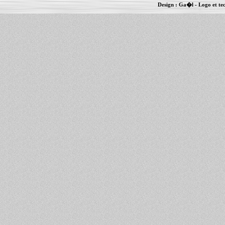
Design :
Ga�l
- Logo et te
Informations :
PowerBook
-
MacBook Pro
-
i