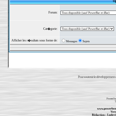
Op
Forum:
Cat�gorie:
Afficher les r�sultats sous forme de:
Messages
Sujets
Pour soutenir le développement du
Powered b
T
www.powerboo
Vers
Rédaction :
Ludovi