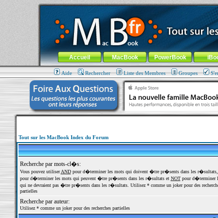
MacBook-fr.com : 100% Apple... 100% nomade !
Aller au contenu
-
Aller au menu général
-
Aller au menu de la
Menu général
Accueil
MacBook
PowerBook
iBo
Aide
Rechercher
Liste des Membres
Groupes
S'e
Tout sur les MacBook Index du Forum
Recherche par mots-cl�s:
Vous pouvez utiliser
AND
pour d�terminer les mots qui doivent �tre pr�sents dans les r�sultats
pour d�terminer les mots qui peuvent �tre pr�sents dans les r�sultats et
NOT
pour d�terminer l
qui ne devraient pas �tre pr�sents dans les r�sultats. Utilisez * comme un joker pour des recherch
partielles
Recherche par auteur:
Utilisez * comme un joker pour des recherches partielles