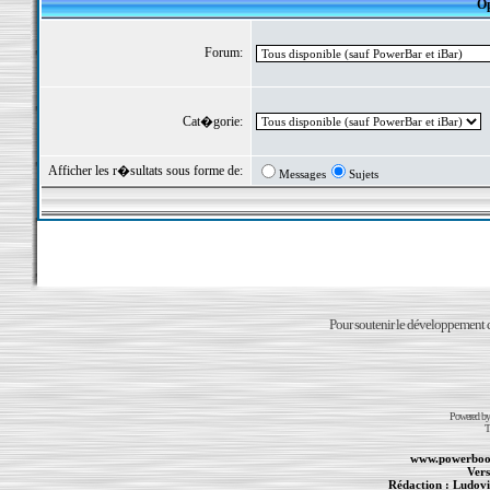
Op
Forum:
Cat�gorie:
Afficher les r�sultats sous forme de:
Messages
Sujets
Pour soutenir le développement du
Powered b
T
www.powerboo
Vers
Rédaction :
Ludovi