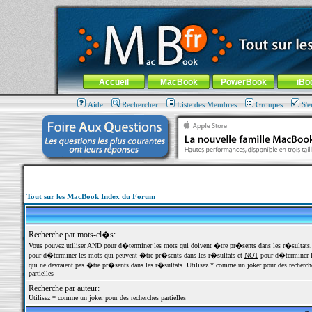
MacBook-fr.com : 100% Apple... 100% nomade !
Aller au contenu
-
Aller au menu général
-
Aller au menu de la
Menu général
Accueil
MacBook
PowerBook
iBo
Aide
Rechercher
Liste des Membres
Groupes
S'e
Tout sur les MacBook Index du Forum
Recherche par mots-cl�s:
Vous pouvez utiliser
AND
pour d�terminer les mots qui doivent �tre pr�sents dans les r�sultats
pour d�terminer les mots qui peuvent �tre pr�sents dans les r�sultats et
NOT
pour d�terminer l
qui ne devraient pas �tre pr�sents dans les r�sultats. Utilisez * comme un joker pour des recherch
partielles
Recherche par auteur:
Utilisez * comme un joker pour des recherches partielles