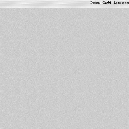
Design :
Ga�l
- Logo et te
Informations :
PowerBook
-
MacBook Pro
-
i