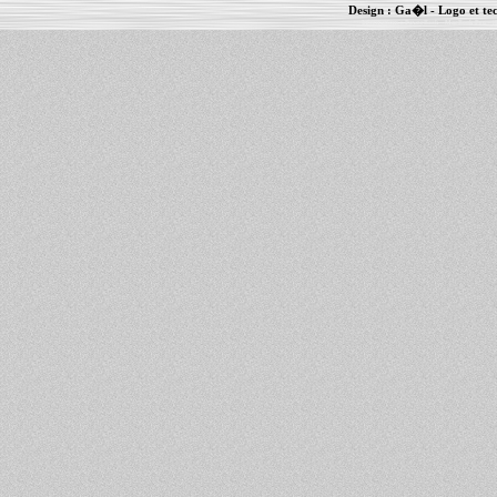
Design :
Ga�l
- Logo et te
Informations :
PowerBook
-
MacBook Pro
-
i