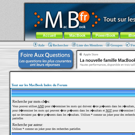
MacBook-fr.com : 100% Apple... 100% nomade !
Aller au contenu
-
Aller au menu général
-
Aller au menu de la
Menu général
Accueil
MacBook
PowerBook
iBo
Aide
Rechercher
Liste des Membres
Groupes
S'e
Tout sur les MacBook Index du Forum
Recherche par mots-cl�s:
Vous pouvez utiliser
AND
pour d�terminer les mots qui doivent �tre pr�sents dans les r�sultats
pour d�terminer les mots qui peuvent �tre pr�sents dans les r�sultats et
NOT
pour d�terminer l
qui ne devraient pas �tre pr�sents dans les r�sultats. Utilisez * comme un joker pour des recherch
partielles
Recherche par auteur:
Utilisez * comme un joker pour des recherches partielles