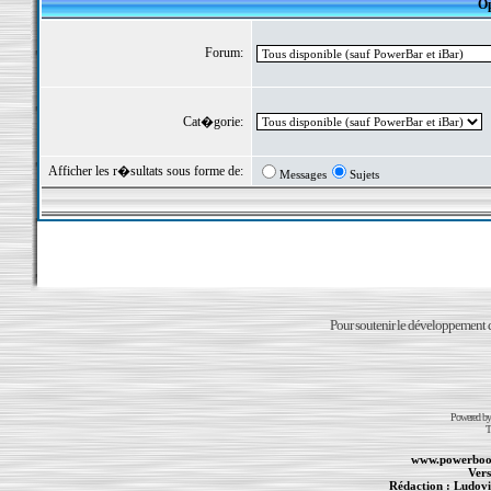
Op
Forum:
Cat�gorie:
Afficher les r�sultats sous forme de:
Messages
Sujets
Pour soutenir le développement du
Powered b
T
www.powerboo
Vers
Rédaction :
Ludovi