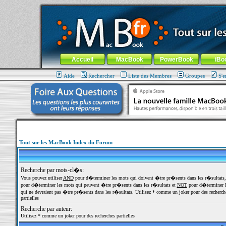
MacBook-fr.com : 100% Apple... 100% nomade !
Aller au contenu
-
Aller au menu général
-
Aller au menu de la
Menu général
Accueil
MacBook
PowerBook
iBo
Aide
Rechercher
Liste des Membres
Groupes
S'e
Tout sur les MacBook Index du Forum
Recherche par mots-cl�s:
Vous pouvez utiliser
AND
pour d�terminer les mots qui doivent �tre pr�sents dans les r�sultats
pour d�terminer les mots qui peuvent �tre pr�sents dans les r�sultats et
NOT
pour d�terminer l
qui ne devraient pas �tre pr�sents dans les r�sultats. Utilisez * comme un joker pour des recherch
partielles
Recherche par auteur:
Utilisez * comme un joker pour des recherches partielles