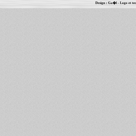
Design :
Ga�l
- Logo et te
Informations :
PowerBook
-
MacBook Pro
-
i