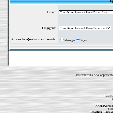
Op
Forum:
Cat�gorie:
Afficher les r�sultats sous forme de:
Messages
Sujets
Pour soutenir le développement du
Powered b
T
www.powerboo
Vers
Rédaction :
Ludovi