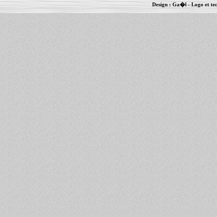
Design :
Ga�l
- Logo et te
Informations :
PowerBook
-
MacBook Pro
-
i