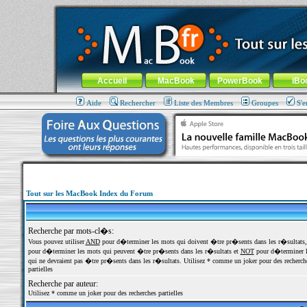
MacBook-fr.com : 100% Apple... 100% nomade !
Aller au contenu
-
Aller au menu général
-
Aller au menu de la
Menu général
Accueil
MacBook
PowerBook
iBo
Aide
Rechercher
Liste des Membres
Groupes
S'e
Tout sur les MacBook Index du Forum
Recherche par mots-cl�s:
Vous pouvez utiliser
AND
pour d�terminer les mots qui doivent �tre pr�sents dans les r�sultats
pour d�terminer les mots qui peuvent �tre pr�sents dans les r�sultats et
NOT
pour d�terminer l
qui ne devraient pas �tre pr�sents dans les r�sultats. Utilisez * comme un joker pour des recherch
partielles
Recherche par auteur:
Utilisez * comme un joker pour des recherches partielles