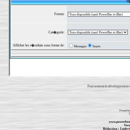
Op
Forum:
Cat�gorie:
Afficher les r�sultats sous forme de:
Messages
Sujets
Pour soutenir le développement du
Powered b
T
www.powerboo
Vers
Rédaction :
Ludovi