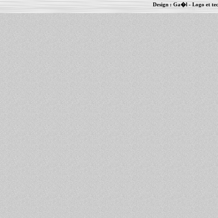
Design :
Ga�l
- Logo et te
Informations :
PowerBook
-
MacBook Pro
-
i