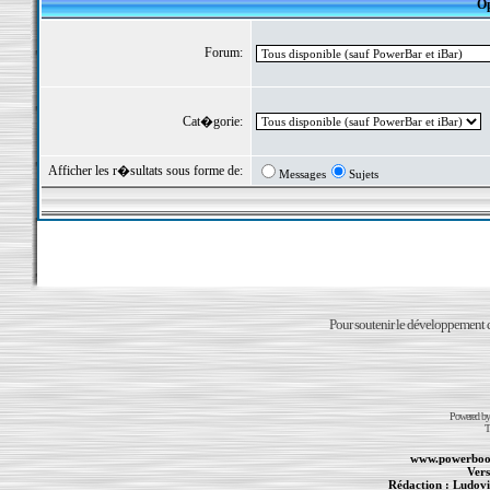
Op
Forum:
Cat�gorie:
Afficher les r�sultats sous forme de:
Messages
Sujets
Pour soutenir le développement du
Powered b
T
www.powerboo
Vers
Rédaction :
Ludovi