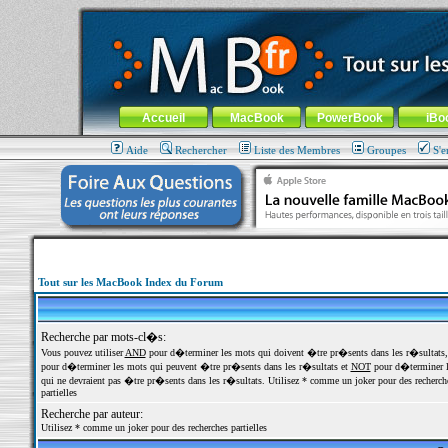
MacBook-fr.com : 100% Apple... 100% nomade !
Aller au contenu
-
Aller au menu général
-
Aller au menu de la
Menu général
Accueil
MacBook
PowerBook
iBo
Aide
Rechercher
Liste des Membres
Groupes
S'e
Tout sur les MacBook Index du Forum
Recherche par mots-cl�s:
Vous pouvez utiliser
AND
pour d�terminer les mots qui doivent �tre pr�sents dans les r�sultats
pour d�terminer les mots qui peuvent �tre pr�sents dans les r�sultats et
NOT
pour d�terminer l
qui ne devraient pas �tre pr�sents dans les r�sultats. Utilisez * comme un joker pour des recherch
partielles
Recherche par auteur:
Utilisez * comme un joker pour des recherches partielles