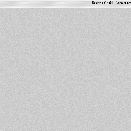
Design :
Ga�l
- Logo et te
Informations :
PowerBook
-
MacBook Pro
-
i