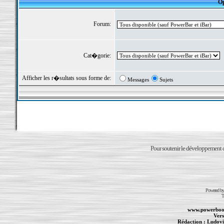
Op
Forum:
Cat�gorie:
Afficher les r�sultats sous forme de:
Messages
Sujets
Pour soutenir le développement du
Powered b
T
www.powerboo
Vers
Rédaction :
Ludovi