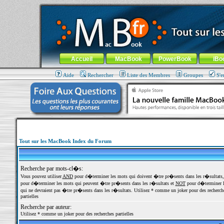
MacBook-fr.com : 100% Apple... 100% nomade !
Aller au contenu
-
Aller au menu général
-
Aller au menu de la
Menu général
Accueil
MacBook
PowerBook
iBo
Aide
Rechercher
Liste des Membres
Groupes
S'e
Tout sur les MacBook Index du Forum
Recherche par mots-cl�s:
Vous pouvez utiliser
AND
pour d�terminer les mots qui doivent �tre pr�sents dans les r�sultats
pour d�terminer les mots qui peuvent �tre pr�sents dans les r�sultats et
NOT
pour d�terminer l
qui ne devraient pas �tre pr�sents dans les r�sultats. Utilisez * comme un joker pour des recherch
partielles
Recherche par auteur:
Utilisez * comme un joker pour des recherches partielles